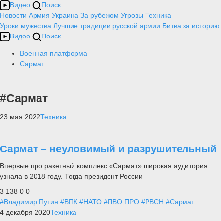
Видео
Поиск
Новости
Армия
Украина
За рубежом
Угрозы
Техника
Уроки мужества
Лучшие традиции русской армии
Битва за историю
Видео
Поиск
Военная платформа
Сармат
#Сармат
23 мая 2022
Техника
Сармат – неуловимый и разрушительный
Впервые про ракетный комплекс «Сармат» широкая аудитория
узнала в 2018 году. Тогда президент России
3 138
0
0
#Владимир Путин
#ВПК
#НАТО
#ПВО ПРО
#РВСН
#Сармат
4 декабря 2020
Техника