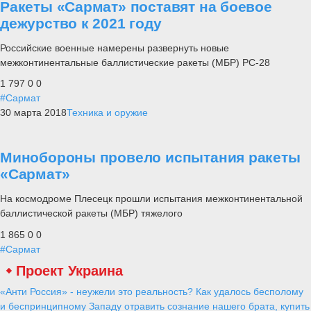
Ракеты «Сармат» поставят на боевое
дежурство к 2021 году
Российские военные намерены развернуть новые
межконтинентальные баллистические ракеты (МБР) РС-28
1 797
0
0
#Сармат
30 марта 2018
Техника и оружие
Минобороны провело испытания ракеты
«Сармат»
На космодроме Плесецк прошли испытания межконтинентальной
баллистической ракеты (МБР) тяжелого
1 865
0
0
#Сармат
Проект Украина
«Анти Россия» - неужели это реальность? Как удалось бесполому
и беспринципному Западу отравить сознание нашего брата, купить