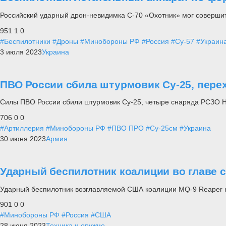
Российский ударный дрон-невидимка С-70 «Охотник» мог совершит
951
1
0
#Беспилотники
#Дроны
#Минобороны РФ
#Россия
#Су-57
#Украин
3 июля 2023
Украина
ПВО России сбила штурмовик Су-25, пере
Силы ПВО России сбили штурмовик Су-25, четыре снаряда РСЗО H
706
0
0
#Артиллерия
#Минобороны РФ
#ПВО ПРО
#Су-25см
#Украина
30 июня 2023
Армия
Ударный беспилотник коалиции во главе 
Ударный беспилотник возглавляемой США коалиции MQ-9 Reaper н
901
0
0
#Минобороны РФ
#Россия
#США
28 июня 2023
Техника и оружие