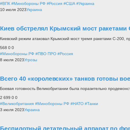
#ВПК
#Минобороны РФ
#Россия
#США
#Украина
10 июля 2023
Украина
Киев обстрелял Крымский мост ракетами 
Киевский режим атаковал Крымский мост тремя ракетами С-200, п
568
0
0
#Минобороны РФ
#ПВО ПРО
#Россия
8 июля 2023
Угрозы
Всего 40 «королевских» танков готовы во
Боевая готовность Великобритании была поразительно продемонст
2 699
0
0
#Великобритания
#Минобороны РФ
#НАТО
#Танки
3 июля 2023
Украина
Беспилотный летательный аппарат по фор