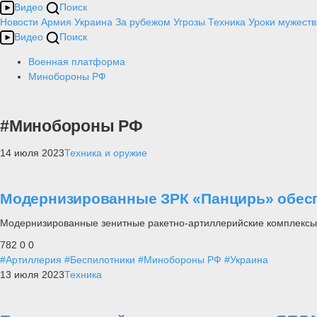
Видео
Поиск
Новости
Армия
Украина
За рубежом
Угрозы
Техника
Уроки мужеств
Видео
Поиск
Военная платформа
Минобороны РФ
#Минобороны РФ
14 июля 2023
Техника и оружие
Модернизированные ЗРК «Панцирь» обесп
Модернизированные зенитные ракетно-артиллерийские комплексы
782
0
0
#Артиллерия
#Беспилотники
#Минобороны РФ
#Украина
13 июля 2023
Техника