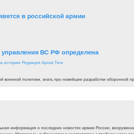
вятся в российской армии
о управления ВС РФ определена
за историю
Редакция
Архив
Теги
ной военной политики, знать про новейшие разработки оборонной
альная информация о последних новостях армии России, вооружен
техники. Материалы публикуются в соответствии с требованиями ро