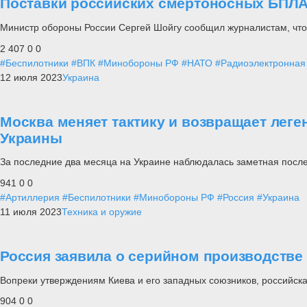
Поставки российских смертоносных БПЛА 
Министр обороны России Сергей Шойгу сообщил журналистам, что
2 407
0
0
#Беспилотники
#ВПК
#Минобороны РФ
#НАТО
#Радиоэлектронная
12 июля 2023
Украина
Москва меняет тактику и возвращает лег
Украины
За последние два месяца на Украине наблюдалась заметная после
941
0
0
#Артиллерия
#Беспилотники
#Минобороны РФ
#Россия
#Украина
11 июля 2023
Техника и оружие
Россия заявила о серийном производстве
Вопреки утверждениям Киева и его западных союзников, российс
904
0
0