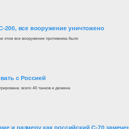
С-200, все вооружение уничтожено
ри этом все вооружение противника было
евать с Россией
рирована: всего 40 танков и дюжина
ме и размеру как российский С-70 замече