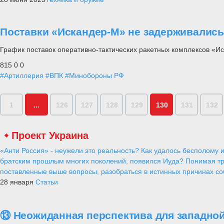
Поставки «Искандер-М» не задерживались 
График поставок оперативно-тактических ракетных комплексов «
815
0
0
#Артиллерия
#ВПК
#Минобороны РФ
1
...
126
127
128
129
130
131
132
Проект Украина
«Анти Россия» - неужели это реальность? Как удалось бесполому и
братским прошлым многих поколений, появился Иуда? Понимая тр
поставленные выше вопросы, разобраться в истинных причинах соб
28 января
Статьи
⑬ Неожиданная перспектива для западной