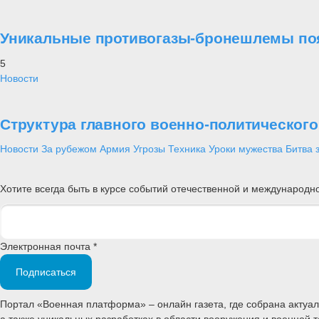
Уникальные противогазы-бронешлемы поя
5
Новости
Структура главного военно-политическог
Новости
За рубежом
Армия
Угрозы
Техника
Уроки мужества
Битва 
Хотите всегда быть в курсе событий отечественной и международ
Электронная почта *
Подписаться
Портал «Военная платформа» – онлайн газета, где собрана акту
а также уникальных разработках в области вооружения и военной 