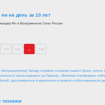
ни на день за 10 лет
Искандер-М» в Вооруженные Силы России
133
134
...
139
 беспринципному Западу отравить сознание нашего брата, купить за
агичность происходящего на Украине, «Военная платформа» публ
ытий, удостовериться и укрепиться в правоте и обоснованности де
 техники