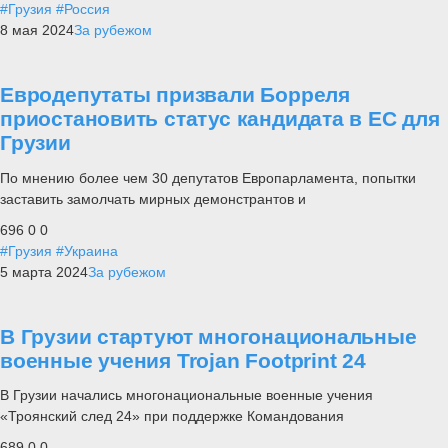
#Грузия
#Россия
8 мая 2024
За рубежом
Евродепутаты призвали Борреля
приостановить статус кандидата в ЕС для
Грузии
По мнению более чем 30 депутатов Европарламента, попытки
заставить замолчать мирных демонстрантов и
696
0
0
#Грузия
#Украина
5 марта 2024
За рубежом
В Грузии стартуют многонациональные
военные учения Trojan Footprint 24
В Грузии начались многонациональные военные учения
«Троянский след 24» при поддержке Командования
689
0
0