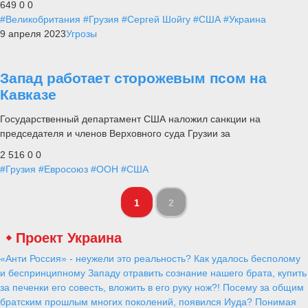
649
0
0
#Великобритания
#Грузия
#Сергей Шойгу
#США
#Украина
9 апреля 2023
Угрозы
Запад работает сторожевым псом на
Кавказе
Государственный департамент США наложил санкции на
председателя и членов Верховного суда Грузии за
2 516
0
0
#Грузия
#Евросоюз
#ООН
#США
1
2
Проект Украина
«Анти Россия» - неужели это реальность? Как удалось бесполому
и беспринципному Западу отравить сознание нашего брата, купить
за печенки его совесть, вложить в его руку нож?! Посему за общим
братским прошлым многих поколений, появился Иуда? Понимая