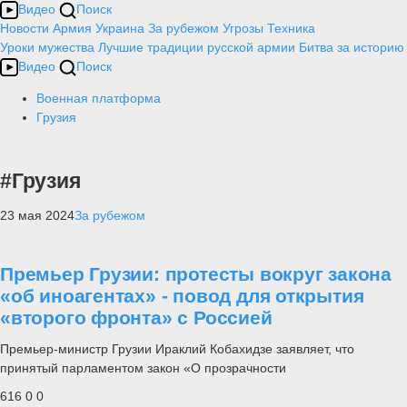
Видео
Поиск
Новости
Армия
Украина
За рубежом
Угрозы
Техника
Уроки мужества
Лучшие традиции русской армии
Битва за историю
Видео
Поиск
Военная платформа
Грузия
#Грузия
23 мая 2024
За рубежом
Премьер Грузии: протесты вокруг закона
«об иноагентах» - повод для открытия
«второго фронта» с Россией
Премьер-министр Грузии Ираклий Кобахидзе заявляет, что
принятый парламентом закон «О прозрачности
616
0
0