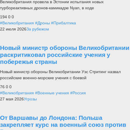
Великобритания провела в Эстонии испытания новых
турбореактивных дронов-камикадзе Nyan, в ходе
194
0
0
#Великобритания
#Дроны
#Прибалтика
22 июля 2026
За рубежом
Новый министр обороны Великобритании
раскритиковал российские учения у
побережья страны
Новый министр обороны Великобритании Уэс Стритинг назвал
российские военно-морские учения с боевой
76
0
0
#Великобритания
#Военные учения
#Россия
27 мая 2026
Угрозы
От Варшавы до Лондона: Польша
закрепляет курс на военный союз против