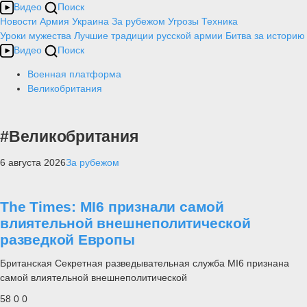
Видео
Поиск
Новости
Армия
Украина
За рубежом
Угрозы
Техника
Уроки мужества
Лучшие традиции русской армии
Битва за историю
Видео
Поиск
Военная платформа
Великобритания
#Великобритания
6 августа 2026
За рубежом
The Times: MI6 признали самой
влиятельной внешнеполитической
разведкой Европы
Британская Секретная разведывательная служба MI6 признана
самой влиятельной внешнеполитической
58
0
0