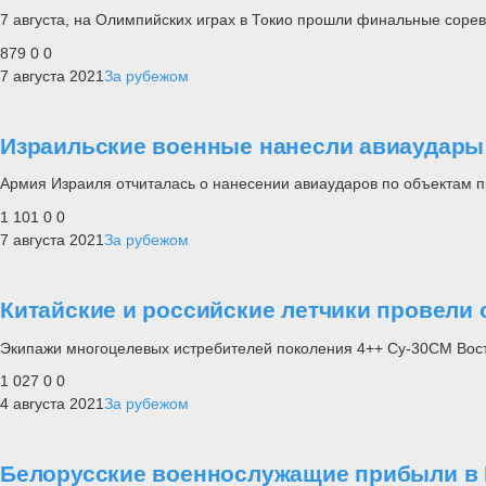
7 августа, на Олимпийских играх в Токио прошли финальные соревн
879
0
0
7 августа 2021
За рубежом
Израильские военные нанесли авиаудары
Армия Израиля отчиталась о нанесении авиаударов по объектам п
1 101
0
0
7 августа 2021
За рубежом
Китайские и российские летчики провели
Экипажи многоцелевых истребителей поколения 4++ Су-30СМ Восто
1 027
0
0
4 августа 2021
За рубежом
Белорусские военнослужащие прибыли в В