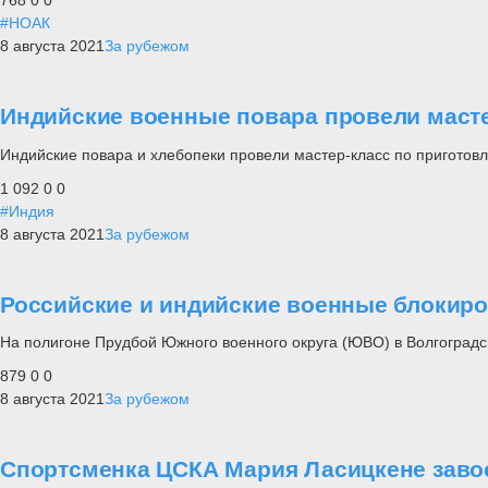
768
0
0
#НОАК
8 августа 2021
За рубежом
Индийские военные повара провели масте
Индийские повара и хлебопеки провели мастер-класс по приготов
1 092
0
0
#Индия
8 августа 2021
За рубежом
Российские и индийские военные блокиро
На полигоне Прудбой Южного военного округа (ЮВО) в Волгоградс
879
0
0
8 августа 2021
За рубежом
Спортсменка ЦСКА Мария Ласицкене завое