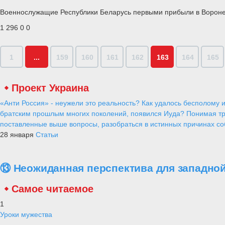
Военнослужащие Республики Беларусь первыми прибыли в Воронеж
1 296
0
0
1
...
159
160
161
162
163
164
165
Проект Украина
«Анти Россия» - неужели это реальность? Как удалось бесполому и
братским прошлым многих поколений, появился Иуда? Понимая тр
поставленные выше вопросы, разобраться в истинных причинах соб
28 января
Статьи
⑬ Неожиданная перспектива для западной
Самое читаемое
1
Уроки мужества