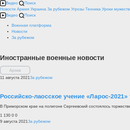
Видео
Поиск
Новости
Армия
Украина
За рубежом
Угрозы
Техника
Уроки мужеств
Видео
Поиск
Военная платформа
Новости
За рубежом
Иностранные военные новости
Архив
11 августа 2021
За рубежом
Российско-лаосское учение «Ларос-2021»
В Приморском крае на полигоне Сергеевский состоялось торжеств
1 130
0
0
9 августа 2021
За рубежом