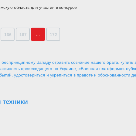
скую область для участия в конкурсе
166
167
...
172
 беспринципному Западу отравить сознание нашего брата, купить за
агичность происходящего на Украине, «Военная платформа» публ
ытий, удостовериться и укрепиться в правоте и обоснованности де
 техники