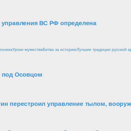
о управления ВС РФ определена
ехника
Уроки мужества
Битва за историю
Лучшие традиции русской 
о под Осовцом
утин перестроил управление тылом, воор