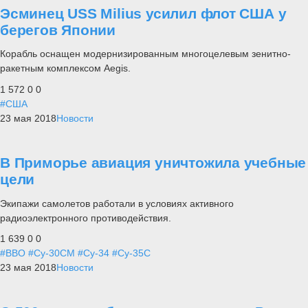
Эсминец USS Milius усилил флот США у
берегов Японии
Корабль оснащен модернизированным многоцелевым зенитно-
ракетным комплексом Aegis.
1 572
0
0
#США
23 мая 2018
Новости
В Приморье авиация уничтожила учебные
цели
Экипажи самолетов работали в условиях активного
радиоэлектронного противодействия.
1 639
0
0
#ВВО
#Су-30СМ
#Су-34
#Су-35С
23 мая 2018
Новости