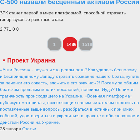
С-500 назвали бесценным активом России
ЗРК станет первой в мире платформой, способной отражать
гиперзвуковые ракетные атаки.
2 771
0
0
1
1486
1516
Проект Украина
«Анти Россия» - неужели это реальность? Как удалось бесполому
и беспринципному Западу отравить сознание нашего брата, купить
за печенки его совесть, вложить в его руку нож?! Посему за общим
братским прошлым многих поколений, появился Иуда? Понимая
трагичность происходящего на Украине, «Военная платформа»
публикует материалы, позволяющие нашим читателям ответить на
поставленные выше вопросы, разобраться в истинных причинах
событий, удостовериться и укрепиться в правоте и обоснованности
действий России на Украине.
28 января
Статьи