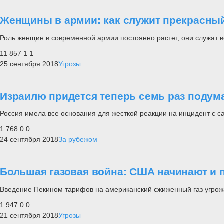
Женщины в армии: как служит прекрасны
Роль женщин в современной армии постоянно растет, они служат во 
11 857
1
1
25 сентября 2018
Угрозы
Израилю придется теперь семь раз подум
Россия имела все основания для жесткой реакции на инцидент с с
1 768
0
0
24 сентября 2018
За рубежом
Большая газовая война: США начинают и
Введение Пекином тарифов на американский сжиженный газ угрож
1 947
0
0
21 сентября 2018
Угрозы