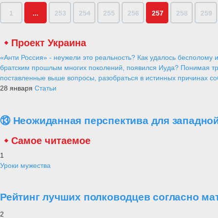
1
...
253
254
255
256
257
258
259
Проект Украина
«Анти Россия» - неужели это реальность? Как удалось бесполому и
братским прошлым многих поколений, появился Иуда? Понимая тр
поставленные выше вопросы, разобраться в истинных причинах соб
28 января
Статьи
⑬ Неожиданная перспектива для западной
Самое читаемое
1
Уроки мужества
Рейтинг лучших полководцев согласно ма
2