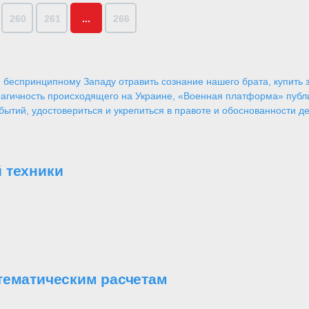
260
261
...
266
 беспринципному Западу отравить сознание нашего брата, купить за
агичность происходящего на Украине, «Военная платформа» публ
ытий, удостовериться и укрепиться в правоте и обоснованности де
 техники
тематическим расчетам