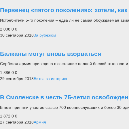
Первенец «пятого поколения»: хотели, как 
Истребители 5-го поколения – едва ли не самая обсуждаемая ави
2 008
0
0
30 сентября 2018
За рубежом
Балканы могут вновь взорваться
Сербская армия приведена в состояние полной боевой готовности
1 886
0
0
29 сентября 2018
Битва за историю
В Смоленске в честь 75-летия освобожде
В нем приняли участие свыше 700 военнослужащих и более 30 еди
1 872
0
0
27 сентября 2018
Армия