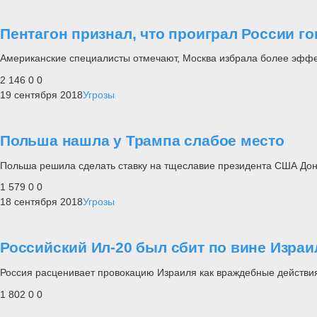
Пентагон признал, что проиграл России г
Американские специалисты отмечают, Москва избрала более эффе
2 146
0
0
19 сентября 2018
Угрозы
Польша нашла у Трампа слабое место
Польша решила сделать ставку на тщеславие президента США Дон
1 579
0
0
18 сентября 2018
Угрозы
Российский Ил-20 был сбит по вине Изра
Россия расценивает провокацию Израиля как враждебные действи
1 802
0
0