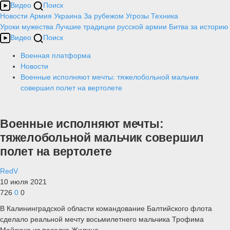
Видео
Поиск
Новости
Армия
Украина
За рубежом
Угрозы
Техника
Уроки мужества
Лучшие традиции русской армии
Битва за историю
Видео
Поиск
Военная платформа
Новости
Военные исполняют мечты: тяжелобольной мальчик
совершил полет на вертолете
Военные исполняют мечты:
тяжелобольной мальчик совершил
полет на вертолете
RedV
10 июля 2021
726
0
0
В Калининградской области командование Балтийского флота
сделало реальной мечту восьмилетнего мальчика Трофима
Майсюка из поселка Жилино.