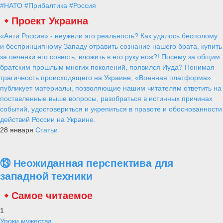
#НАТО
#Прибалтика
#Россия
Проект Украина
«Анти Россия» - неужели это реальность? Как удалось бесполому
и беспринципному Западу отравить сознание нашего брата, купить
за печенки его совесть, вложить в его руку нож?! Посему за общим
братским прошлым многих поколений, появился Иуда? Понимая
трагичность происходящего на Украине, «Военная платформа»
публикует материалы, позволяющие нашим читателям ответить на
поставленные выше вопросы, разобраться в истинных причинах
событий, удостовериться и укрепиться в правоте и обоснованности
действий России на Украине.
28 января
Статьи
⑬ Неожиданная перспектива для
западной техники
Самое читаемое
1
Уроки мужества