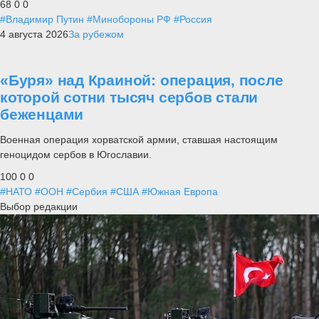
68
0
0
#Владимир Путин
#Минобороны РФ
#Россия
4 августа 2026
За рубежом
«Буря» над Краиной: операция, после
которой сотни тысяч сербов стали
беженцами
Военная операция хорватской армии, ставшая настоящим
геноцидом сербов в Югославии.
100
0
0
#НАТО
#ООН
#Сербия
#США
#Южная Европа
Выбор редакции