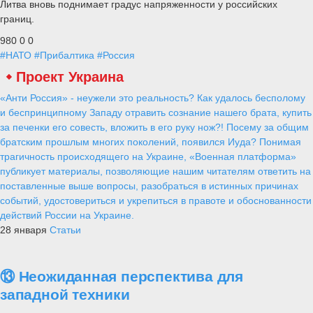
Литва вновь поднимает градус напряженности у российских
границ.
980
0
0
#НАТО
#Прибалтика
#Россия
Проект Украина
«Анти Россия» - неужели это реальность? Как удалось бесполому
и беспринципному Западу отравить сознание нашего брата, купить
за печенки его совесть, вложить в его руку нож?! Посему за общим
братским прошлым многих поколений, появился Иуда? Понимая
трагичность происходящего на Украине, «Военная платформа»
публикует материалы, позволяющие нашим читателям ответить на
поставленные выше вопросы, разобраться в истинных причинах
событий, удостовериться и укрепиться в правоте и обоснованности
действий России на Украине.
28 января
Статьи
⑬ Неожиданная перспектива для
западной техники