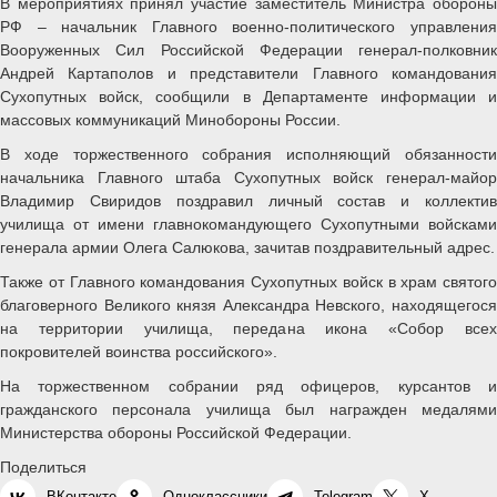
В мероприятиях принял участие заместитель Министра обороны
РФ – начальник Главного военно-политического управления
Вооруженных Сил Российской Федерации генерал-полковник
Андрей Картаполов и представители Главного командования
Сухопутных войск, сообщили в Департаменте информации и
массовых коммуникаций Минобороны России.
В ходе торжественного собрания исполняющий обязанности
начальника Главного штаба Сухопутных войск генерал-майор
Владимир Свиридов поздравил личный состав и коллектив
училища от имени главнокомандующего Сухопутными войсками
генерала армии Олега Салюкова, зачитав поздравительный адрес.
Также от Главного командования Сухопутных войск в храм святого
благоверного Великого князя Александра Невского, находящегося
на территории училища, передана икона «Собор всех
покровителей воинства российского».
На торжественном собрании ряд офицеров, курсантов и
гражданского персонала училища был награжден медалями
Министерства обороны Российской Федерации.
Поделиться
ВКонтакте
Одноклассники
Telegram
X