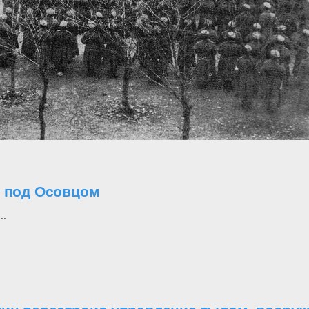
о под Осовцом
..