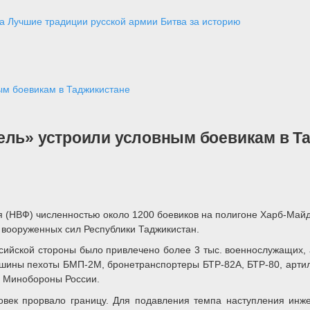
а
Лучшие традиции русской армии
Битва за историю
ым боевикам в Таджикистане
ель» устроили условным боевикам в Т
 (НВФ) численностью около 1200 боевиков на полигоне Харб-Майд
 вооруженных сил Республики Таджикистан.
оссийской стороны было привлечено более 3 тыс. военнослужащих,
шины пехоты БМП-2М, бронетранспортеры БТР-82А, БТР-80, артил
е Минобороны России.
овек прорвало границу. Для подавления темпа наступления ин