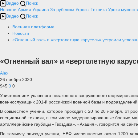
Видео
Поиск
Новости
Армия
Украина
За рубежом
Угрозы
Техника
Уроки мужеств
Видео
Поиск
Военная платформа
Новости
«Огненный вал» и «вертолетную карусель» устроили условн
«Огненный вал» и «вертолетную карус
Alex
26 ноября 2020
945
0
0
Уничтожением условного незаконного вооруженного формирования
военнослужащих 201-й российской военной базы и подразделений
В совместном учении, которое проходит с 20 по 28 ноября, от р
специальной техники, в том числе модернизированные боевые ма
артиллерийские гаубицы «Гвоздика», «Акация», говорится на сайт
По замыслу эпизода учения, НВФ численностью около 1200 чел