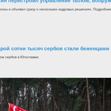
утин перестроил управление тылом, воор
роны и объявил сразу о нескольких кадровых решениях. Подробнее
орой сотни тысяч сербов стали беженцами
ом сербов в Югославии.