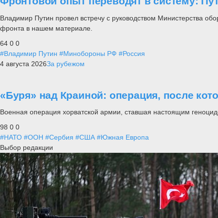
Фронтовой опыт переводят в систему: П
Владимир Путин провел встречу с руководством Министерства обо
фронта в нашем материале.
64
0
0
#Владимир Путин
#Минобороны РФ
#Россия
4 августа 2026
За рубежом
«Буря» над Краиной: операция, после кот
Военная операция хорватской армии, ставшая настоящим геноцид
98
0
0
#НАТО
#ООН
#Сербия
#США
#Южная Европа
Выбор редакции