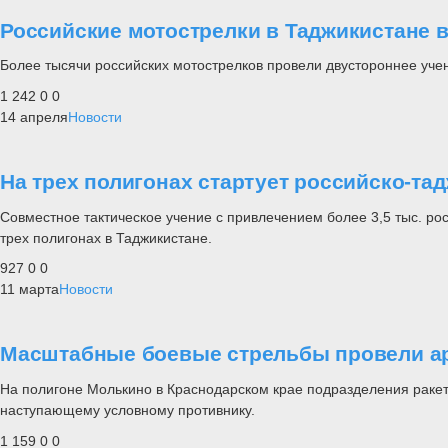
Российские мотострелки в Таджикистане 
Более тысячи российских мотострелков провели двустороннее учен
1 242
0
0
14 апреля
Новости
На трех полигонах стартует российско-та
Совместное тактическое учение с привлечением более 3,5 тыс. ро
трех полигонах в Таджикистане.
927
0
0
11 марта
Новости
Масштабные боевые стрельбы провели ар
На полигоне Молькино в Краснодарском крае подразделения раке
наступающему условному противнику.
1 159
0
0