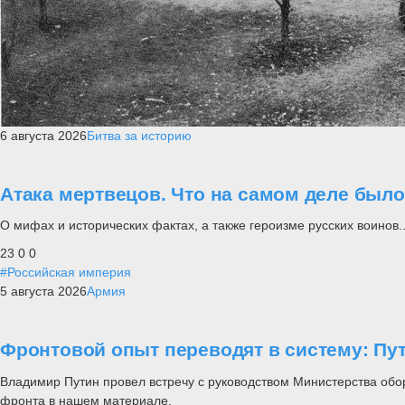
6 августа 2026
Битва за историю
Атака мертвецов. Что на самом деле был
О мифах и исторических фактах, а также героизме русских воинов..
23
0
0
#Российская империя
5 августа 2026
Армия
Фронтовой опыт переводят в систему: П
Владимир Путин провел встречу с руководством Министерства обо
фронта в нашем материале.