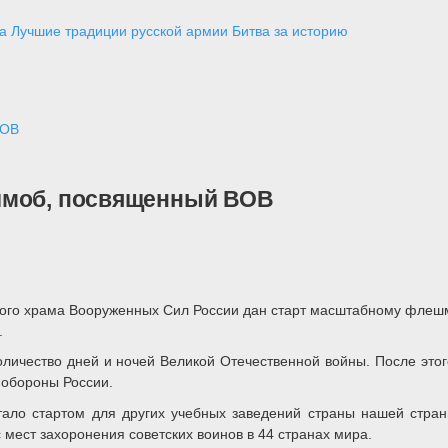
а
Лучшие традиции русской армии
Битва за историю
ВОВ
шмоб, посвященный ВОВ
авного храма Вооруженных Сил России дан старт масштабному фл
.
количество дней и ночей Великой Отечественной войны. После эт
нобороны России.
тало стартом для других учебных заведений страны нашей стран
 мест захоронения советских воинов в 44 странах мира.