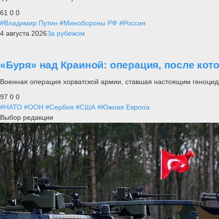
61
0
0
#Владимир Путин
#Минобороны РФ
#Россия
4 августа 2026
За рубежом
«Буря» над Краиной: операция, после кот
Военная операция хорватской армии, ставшая настоящим геноцид
97
0
0
#НАТО
#ООН
#Сербия
#США
#Южная Европа
Выбор редакции