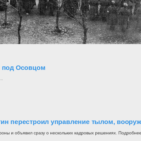
о под Осовцом
..
утин перестроил управление тылом, воор
роны и объявил сразу о нескольких кадровых решениях. Подробнее