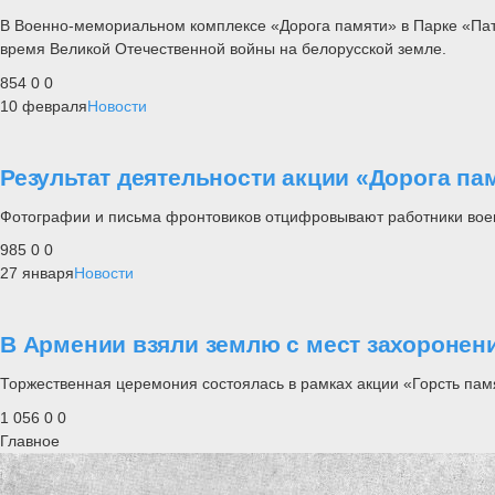
В Военно-мемориальном комплексе «Дорога памяти» в Парке «Патр
время Великой Отечественной войны на белорусской земле.
854
0
0
10 февраля
Новости
Результат деятельности акции «Дорога п
Фотографии и письма фронтовиков отцифровывают работники вое
985
0
0
27 января
Новости
В Армении взяли землю с мест захоронен
Торжественная церемония состоялась в рамках акции «Горсть пам
1 056
0
0
Главное