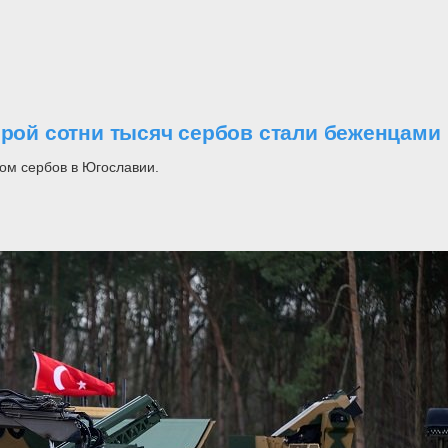
орой сотни тысяч сербов стали беженцами
ом сербов в Югославии.