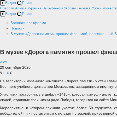
Видео
Поиск
Новости
Армия
Украина
За рубежом
Угрозы
Техника
Уроки мужеств
Видео
Поиск
Военная платформа
Новости
В музее «Дорога памяти» прошел флешмоб, посвященный 
В музее «Дорога памяти» прошел фле
Alex
29 сентября 2020
911
0
0
На территории музейного комплекса «Дорога памяти» у стен Гл
Военного учебного центра при Московском авиационном институте
Участники построились в цифру «1418», которая символизирует 
людей, отдавших свои жизни ради Победы, говорится на сайте Ми
Мероприятие, в котором приняли участие более 50 студентов, с
победителей» и к постаментам с гильзами с землей, привезенной с