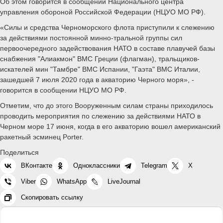
Об этом говорится в сообщении Национального центра
управления обороной Российской Федерации (НЦУО МО РФ).
«Силы и средства Черноморского флота приступили к слежению
за действиями постоянной минно-тральной группы сил
первоочередного задействования НАТО в составе плавучей базы
снабжения "Алиакмон" ВМС Греции (флагман), тральщиков-
искателей мин "Тамбре" ВМС Испании, "Гаэта" ВМС Италии,
зашедшей 7 июля 2020 года в акваторию Черного моря», -
говорится в сообщении НЦУО МО РФ.
Отметим, что до этого Вооруженным силам страны приходилось
проводить мероприятия по слежению за действиями НАТО в
Черном море 17 июня, когда в его акваторию вошел американский
ракетный эсминец Porter.
Поделиться
ВКонтакте
Одноклассники
Telegram
X
Viber
WhatsApp
LiveJournal
Скопировать ссылку