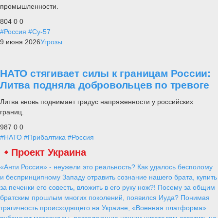
промышленности.
804
0
0
#Россия
#Су-57
9 июня 2026
Угрозы
НАТО стягивает силы к границам России:
Литва подняла добровольцев по тревоге
Литва вновь поднимает градус напряженности у российских
границ.
987
0
0
#НАТО
#Прибалтика
#Россия
Проект Украина
«Анти Россия» - неужели это реальность? Как удалось бесполому
и беспринципному Западу отравить сознание нашего брата, купить
за печенки его совесть, вложить в его руку нож?! Посему за общим
братским прошлым многих поколений, появился Иуда? Понимая
трагичность происходящего на Украине, «Военная платформа»
публикует материалы, позволяющие нашим читателям ответить на