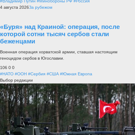
#Владимир Путин
#Минобороны РФ
#Россия
4 августа 2026
За рубежом
«Буря» над Краиной: операция, после
которой сотни тысяч сербов стали
беженцами
Военная операция хорватской армии, ставшая настоящим
геноцидом сербов в Югославии.
106
0
0
#НАТО
#ООН
#Сербия
#США
#Южная Европа
Выбор редакции