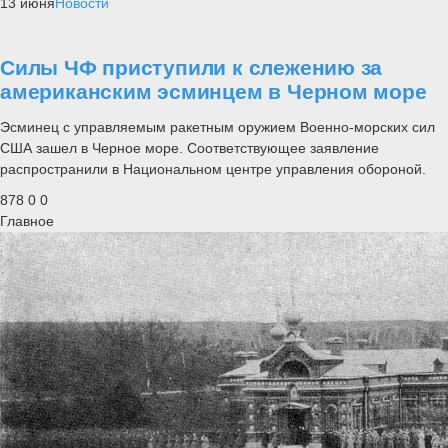
13 июня
Новости
Силы ЧФ приступили к слежению за
американским эсминцем в Черном море
Эсминец с управляемым ракетным оружием Военно-морских сил
США зашел в Черное море. Соответствующее заявление
распространили в Национальном центре управления обороной.
878
0
0
Главное