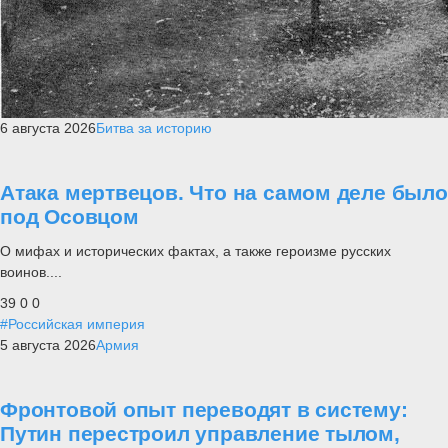
6 августа 2026
Битва за историю
Атака мертвецов. Что на самом деле было
под Осовцом
О мифах и исторических фактах, а также героизме русских
воинов....
39
0
0
#Российская империя
5 августа 2026
Армия
Фронтовой опыт переводят в систему:
Путин перестроил управление тылом,