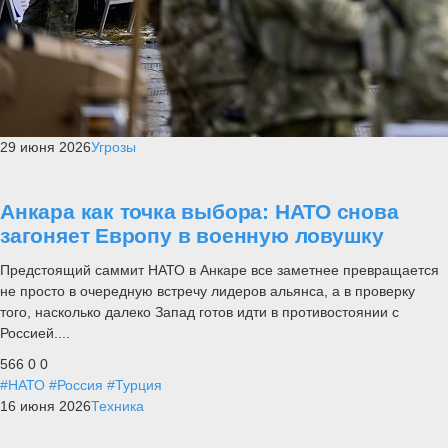
29 июня 2026
Угрозы
Анкара как точка выбора: НАТО снова
загоняет Европу в военную ловушку
Предстоящий саммит НАТО в Анкаре все заметнее превращается
не просто в очередную встречу лидеров альянса, а в проверку
того, насколько далеко Запад готов идти в противостоянии с
Россией....
566
0
0
#НАТО
#Россия
#Турция
16 июня 2026
Техника