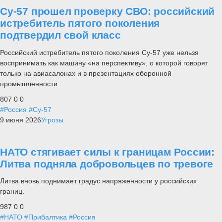
Су-57 прошел проверку СВО: российский
истребитель пятого поколения
подтвердил свой класс
Российский истребитель пятого поколения Су-57 уже нельзя
воспринимать как машину «на перспективу», о которой говорят
только на авиасалонах и в презентациях оборонной
промышленности.
807
0
0
#Россия
#Су-57
9 июня 2026
Угрозы
НАТО стягивает силы к границам России:
Литва подняла добровольцев по тревоге
Литва вновь поднимает градус напряженности у российских
границ.
987
0
0
#НАТО
#Прибалтика
#Россия