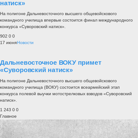
натиск»
На полигоне Дальневосточного высшего общевойскового
командного училища впервые состоится финал международного
конкурса «Суворовский натиск».
902
0
0
17 июня
Новости
Дальневосточное ВОКУ примет
«Суворовский натиск»
На полигоне Дальневосточного высшего общевойскового
командного училища (ВОКУ) состоится всеармейский этап
конкурса полевой выучки мотострелковых взводов «Суворовский
натиск».
1 243
0
0
Главное