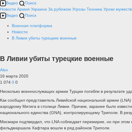
Видео
Поиск
Новости
Армия
Украина
За рубежом
Угрозы
Техника
Уроки мужеств
Видео
Поиск
Военная платформа
Новости
В Ливии убиты турецкие военные
В Ливии убиты турецкие военные
Alex
16 марта 2020
1 074
0
0
Несколько военнослужащих армии Турции погибли в результате уд
Как сообщил представитель Ливийской национальной армии (LNA
аэродрому Митига в столице Ливии. Причем, заранее было известн
национального единства (GNA), контролирующему Триполи. В резу
Мисмари подтвердил, что LNA соблюдает перемирие, но при этом н
фельдмаршала Хафтара вошли в ряд районов Триполи.