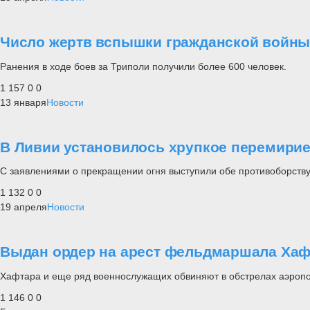
Число жертв вспышки гражданской войны 
Ранения в ходе боев за Триполи получили более 600 человек.
1 157
0
0
13 января
Новости
В Ливии установилось хрупкое перемири
С заявлениями о прекращении огня выступили обе противоборству
1 132
0
0
19 апреля
Новости
Выдан ордер на арест фельдмаршала Хаф
Хафтара и еще ряд военнослужащих обвиняют в обстрелах аэропор
1 146
0
0