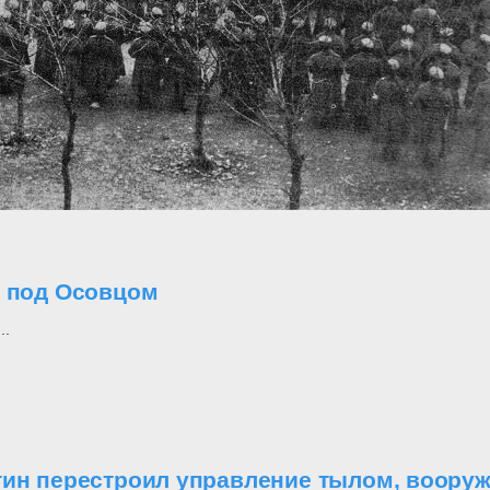
о под Осовцом
..
утин перестроил управление тылом, воор