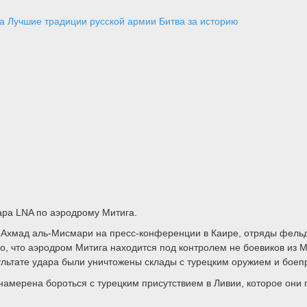
а
Лучшие традиции русской армии
Битва за историю
ара LNA по аэродрому Митига.
) Ахмад аль-Мисмари на пресс-конференции в Каире, отряды фел
о, что аэродром Митига находится под контролем не боевиков из 
льтате удара были уничтожены склады с турецким оружием и боепр
амерена бороться с турецким присутствием в Ливии, которое они 