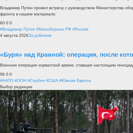
Владимир Путин провел встречу с руководством Министерства обо
фронта в нашем материале.
60
0
0
#Владимир Путин
#Минобороны РФ
#Россия
4 августа 2026
За рубежом
«Буря» над Краиной: операция, после кот
Военная операция хорватской армии, ставшая настоящим геноцид
96
0
0
#НАТО
#ООН
#Сербия
#США
#Южная Европа
Выбор редакции