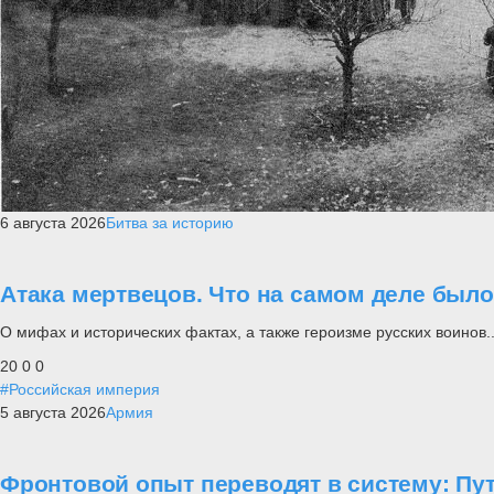
6 августа 2026
Битва за историю
Атака мертвецов. Что на самом деле был
О мифах и исторических фактах, а также героизме русских воинов..
20
0
0
#Российская империя
5 августа 2026
Армия
Фронтовой опыт переводят в систему: П