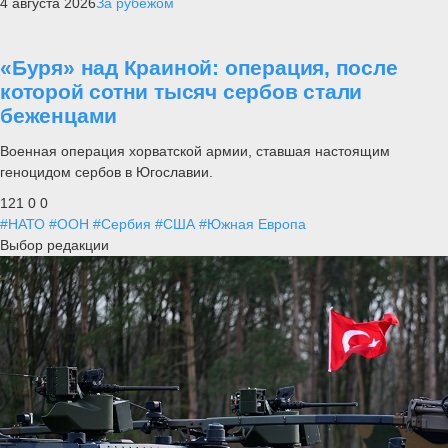
4 августа 2026
За рубежом
«Буря» над Краиной: операция, после
которой сотни тысяч сербов стали
беженцами
Военная операция хорватской армии, ставшая настоящим
геноцидом сербов в Югославии.
121
0
0
#НАТО
#ООН
#Сербия
#США
#Южная Европа
Выбор редакции