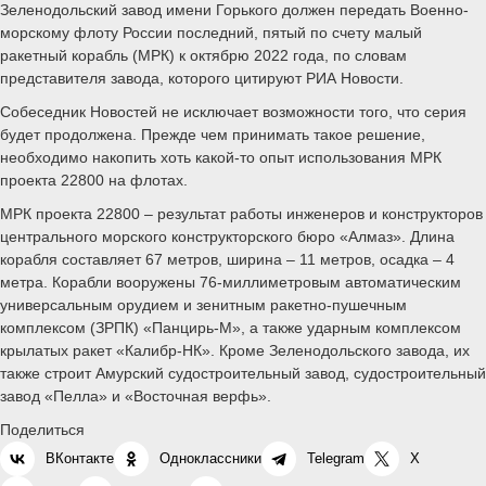
Зеленодольский завод имени Горького должен передать Военно-
морскому флоту России последний, пятый по счету малый
ракетный корабль (МРК) к октябрю 2022 года, по словам
представителя завода, которого цитируют РИА Новости.
Собеседник Новостей не исключает возможности того, что серия
будет продолжена. Прежде чем принимать такое решение,
необходимо накопить хоть какой-то опыт использования МРК
проекта 22800 на флотах.
МРК проекта 22800 – результат работы инженеров и конструкторов
центрального морского конструкторского бюро «Алмаз». Длина
корабля составляет 67 метров, ширина – 11 метров, осадка – 4
метра. Корабли вооружены 76-миллиметровым автоматическим
универсальным орудием и зенитным ракетно-пушечным
комплексом (ЗРПК) «Панцирь-М», а также ударным комплексом
крылатых ракет «Калибр-НК». Кроме Зеленодольского завода, их
также строит Амурский судостроительный завод, судостроительный
завод «Пелла» и «Восточная верфь».
Поделиться
ВКонтакте
Одноклассники
Telegram
X