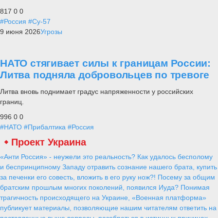
817
0
0
#Россия
#Су-57
9 июня 2026
Угрозы
НАТО стягивает силы к границам России:
Литва подняла добровольцев по тревоге
Литва вновь поднимает градус напряженности у российских
границ.
996
0
0
#НАТО
#Прибалтика
#Россия
Проект Украина
«Анти Россия» - неужели это реальность? Как удалось бесполому
и беспринципному Западу отравить сознание нашего брата, купить
за печенки его совесть, вложить в его руку нож?! Посему за общим
братским прошлым многих поколений, появился Иуда? Понимая
трагичность происходящего на Украине, «Военная платформа»
публикует материалы, позволяющие нашим читателям ответить на
поставленные выше вопросы, разобраться в истинных причинах