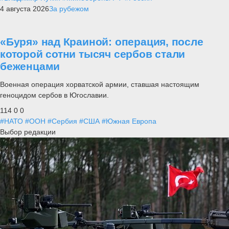
4 августа 2026
За рубежом
«Буря» над Краиной: операция, после
которой сотни тысяч сербов стали
беженцами
Военная операция хорватской армии, ставшая настоящим
геноцидом сербов в Югославии.
114
0
0
#НАТО
#ООН
#Сербия
#США
#Южная Европа
Выбор редакции