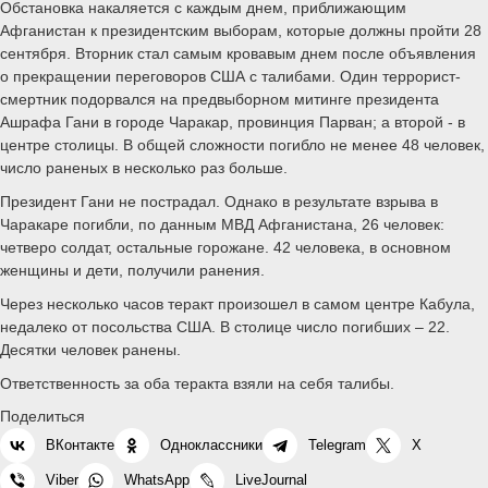
Обстановка накаляется с каждым днем, приближающим
Афганистан к президентским выборам, которые должны пройти 28
сентября. Вторник стал самым кровавым днем после объявления
о прекращении переговоров США с талибами. Один террорист-
смертник подорвался на предвыборном митинге президента
Ашрафа Гани в городе Чаракар, провинция Парван; а второй - в
центре столицы. В общей сложности погибло не менее 48 человек,
число раненых в несколько раз больше.
Президент Гани не пострадал. Однако в результате взрыва в
Чаракаре погибли, по данным МВД Афганистана, 26 человек:
четверо солдат, остальные горожане. 42 человека, в основном
женщины и дети, получили ранения.
Через несколько часов теракт произошел в самом центре Кабула,
недалеко от посольства США. В столице число погибших – 22.
Десятки человек ранены.
Ответственность за оба теракта взяли на себя талибы.
Поделиться
ВКонтакте
Одноклассники
Telegram
X
Viber
WhatsApp
LiveJournal