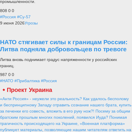
промышленности.
808
0
0
#Россия
#Су-57
9 июня 2026
Угрозы
НАТО стягивает силы к границам России:
Литва подняла добровольцев по тревоге
Литва вновь поднимает градус напряженности у российских
границ.
987
0
0
#НАТО
#Прибалтика
#Россия
Проект Украина
«Анти Россия» - неужели это реальность? Как удалось бесполому
и беспринципному Западу отравить сознание нашего брата, купить
за печенки его совесть, вложить в его руку нож?! Посему за общим
братским прошлым многих поколений, появился Иуда? Понимая
трагичность происходящего на Украине, «Военная платформа»
публикует материалы, позволяющие нашим читателям ответить на