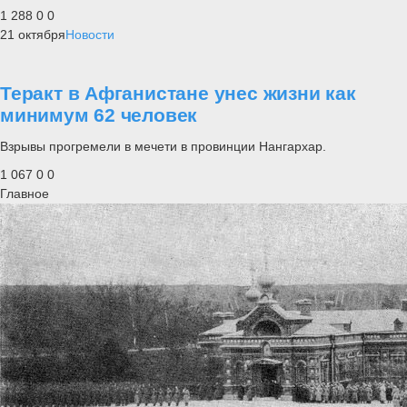
1 288
0
0
21 октября
Новости
Теракт в Афганистане унес жизни как
минимум 62 человек
Взрывы прогремели в мечети в провинции Нангархар.
1 067
0
0
Главное