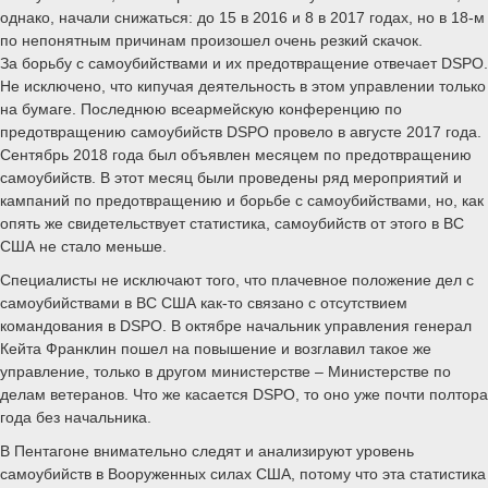
однако, начали снижаться: до 15 в 2016 и 8 в 2017 годах, но в 18-м
по непонятным причинам произошел очень резкий скачок.
За борьбу с самоубийствами и их предотвращение отвечает DSPO.
Не исключено, что кипучая деятельность в этом управлении только
на бумаге. Последнюю всеармейскую конференцию по
предотвращению самоубийств DSPO провело в августе 2017 года.
Сентябрь 2018 года был объявлен месяцем по предотвращению
самоубийств. В этот месяц были проведены ряд мероприятий и
кампаний по предотвращению и борьбе с самоубийствами, но, как
опять же свидетельствует статистика, самоубийств от этого в ВС
США не стало меньше.
Специалисты не исключают того, что плачевное положение дел с
самоубийствами в ВС США как-то связано с отсутствием
командования в DSPO. В октябре начальник управления генерал
Кейта Франклин пошел на повышение и возглавил такое же
управление, только в другом министерстве – Министерстве по
делам ветеранов. Что же касается DSPO, то оно уже почти полтора
года без начальника.
В Пентагоне внимательно следят и анализируют уровень
самоубийств в Вооруженных силах США, потому что эта статистика