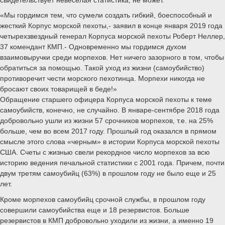
«Мы гордимся тем, что сумели создать гибкий, боеспособный и
жесткий Корпус морской пехоты,- заявил в конце января 2019 года
четырехзвездный генерал Корпуса морской пехоты Роберт Неллер,
37 комендант КМП.- Одновременно мы гордимся духом
взаимовыручки среди морпехов. Нет ничего зазорного в том, чтобы
обратиться за помощью. Такой уход из жизни (самоубийство)
противоречит чести морского пехотинца. Морпехи никогда не
бросают своих товарищей в беде!»
Обращение старшего офицера Корпуса морской пехоты к теме
самоубийств, конечно, не случайно. В январе-сентябре 2018 года
добровольно ушли из жизни 57 срочников морпехов, т.е. на 25%
больше, чем во всем 2017 году. Прошлый год оказался в прямом
смысле этого слова «черным» в истории Корпуса морской пехоты
США. Счеты с жизнью свели рекордное число морпехов за всю
историю ведения печальной статистики с 2001 года. Причем, почти
двум третям самоубийц (63%) в прошлом году не было еще и 25
лет.
Кроме морпехов самоубийц срочной службы, в прошлом году
совершили самоубийства еще и 18 резервистов. Больше
резервистов в КМП добровольно уходили из жизни, а именно 19