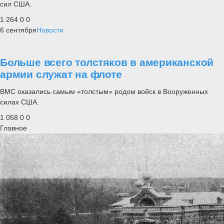
сил США.
1 264
0
0
6 сентября
Новости
Больше всего толстяков в американской
армии служат на флоте
ВМС оказались самым «толстым» родом войск в Вооруженных
силах США.
1 058
0
0
Главное