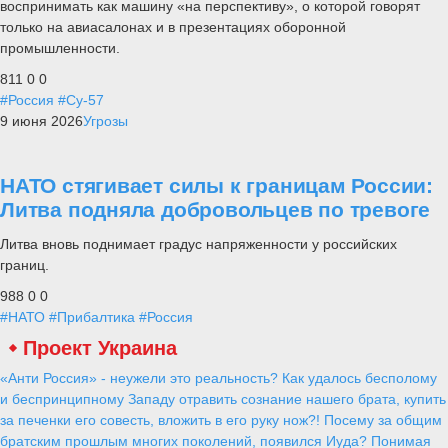
воспринимать как машину «на перспективу», о которой говорят
только на авиасалонах и в презентациях оборонной
промышленности.
811
0
0
#Россия
#Су-57
9 июня 2026
Угрозы
НАТО стягивает силы к границам России:
Литва подняла добровольцев по тревоге
Литва вновь поднимает градус напряженности у российских
границ.
988
0
0
#НАТО
#Прибалтика
#Россия
Проект Украина
«Анти Россия» - неужели это реальность? Как удалось бесполому
и беспринципному Западу отравить сознание нашего брата, купить
за печенки его совесть, вложить в его руку нож?! Посему за общим
братским прошлым многих поколений, появился Иуда? Понимая