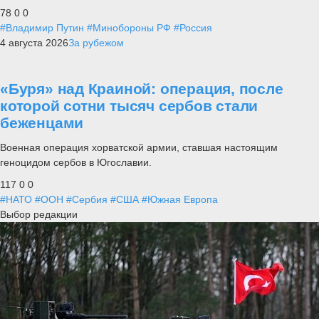
78
0
0
#Владимир Путин
#Минобороны РФ
#Россия
4 августа 2026
За рубежом
«Буря» над Краиной: операция, после
которой сотни тысяч сербов стали
беженцами
Военная операция хорватской армии, ставшая настоящим
геноцидом сербов в Югославии.
117
0
0
#НАТО
#ООН
#Сербия
#США
#Южная Европа
Выбор редакции