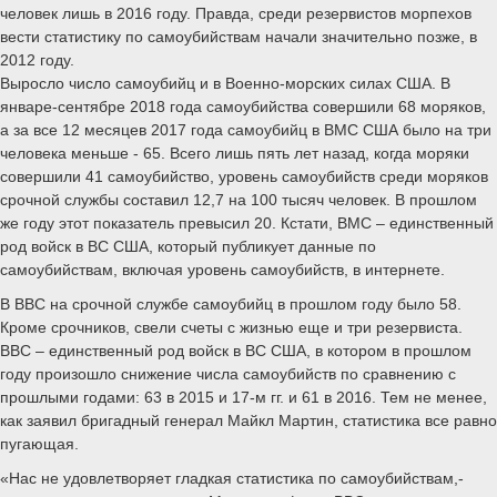
человек лишь в 2016 году. Правда, среди резервистов морпехов
вести статистику по самоубийствам начали значительно позже, в
2012 году.
Выросло число самоубийц и в Военно-морских силах США. В
январе-сентябре 2018 года самоубийства совершили 68 моряков,
а за все 12 месяцев 2017 года самоубийц в ВМС США было на три
человека меньше - 65. Всего лишь пять лет назад, когда моряки
совершили 41 самоубийство, уровень самоубийств среди моряков
срочной службы составил 12,7 на 100 тысяч человек. В прошлом
же году этот показатель превысил 20. Кстати, ВМС – единственный
род войск в ВС США, который публикует данные по
самоубийствам, включая уровень самоубийств, в интернете.
В ВВС на срочной службе самоубийц в прошлом году было 58.
Кроме срочников, свели счеты с жизнью еще и три резервиста.
ВВС – единственный род войск в ВС США, в котором в прошлом
году произошло снижение числа самоубийств по сравнению с
прошлыми годами: 63 в 2015 и 17-м гг. и 61 в 2016. Тем не менее,
как заявил бригадный генерал Майкл Мартин, статистика все равно
пугающая.
«Нас не удовлетворяет гладкая статистика по самоубийствам,-