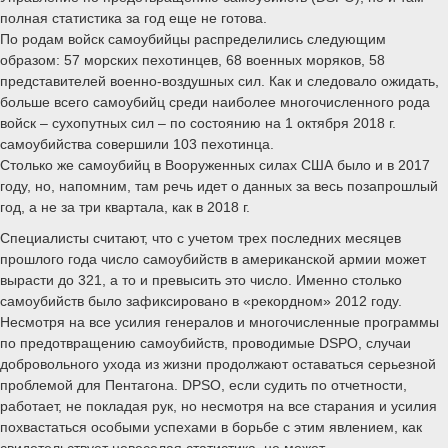
полная статистика за год еще не готова.
По родам войск самоубийцы распределились следующим
образом: 57 морских пехотинцев, 68 военных моряков, 58
представителей военно-воздушных сил. Как и следовало ожидать,
больше всего самоубийц среди наиболее многочисленного рода
войск – сухопутных сил – по состоянию на 1 октября 2018 г.
самоубийства совершили 103 пехотинца.
Столько же самоубийц в Вооруженных силах США было и в 2017
году, но, напомним, там речь идет о данных за весь позапрошлый
год, а не за три квартала, как в 2018 г.
Специалисты считают, что с учетом трех последних месяцев
прошлого года число самоубийств в американской армии может
вырасти до 321, а то и превысить это число. Именно столько
самоубийств было зафиксировано в «рекордном» 2012 году.
Несмотря на все усилия генералов и многочисленные программы
по предотвращению самоубийств, проводимые DSPO, случаи
добровольного ухода из жизни продолжают оставаться серьезной
проблемой для Пентагона. DPSO, если судить по отчетности,
работает, не покладая рук, но несмотря на все старания и усилия
похвастаться особыми успехами в борьбе с этим явлением, как
свидетельствует невеселая статистика, не может.