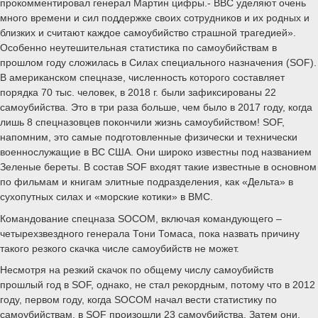
прокомментировал генерал Мартин цифры.- ВВС уделяют очень
много времени и сил поддержке своих сотрудников и их родных и
близких и считают каждое самоубийство страшной трагедией».
Особенно неутешительная статистика по самоубийствам в
прошлом году сложилась в Силах специального назначения (SOF).
В американском спецназе, численность которого составляет
порядка 70 тыс. человек, в 2018 г. были зафиксированы 22
самоубийства. Это в три раза больше, чем было в 2017 году, когда
лишь 8 спецназовцев покончили жизнь самоубийством! SOF,
напомним, это самые подготовленные физически и технически
военнослужащие в ВС США. Они широко известны под названием
Зеленые береты. В состав SOF входят такие известные в основном
по фильмам и книгам элитные подразделения, как «Дельта» в
сухопутных силах и «морские котики» в ВМС.
Командование спецназа SOCOM, включая командующего –
четырехзвездного генерала Тони Томаса, пока назвать причину
такого резкого скачка числе самоубийств не может.
Несмотря на резкий скачок по общему числу самоубийств
прошлый год в SOF, однако, не стал рекордным, потому что в 2012
году, первом году, когда SOCOM начал вести статистику по
самоубийствам, в SOF произошли 23 самоубийства. Затем они,