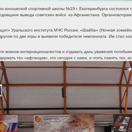
ко-юношеской спортивной школы №19 г. Екатеринбурга состоялся 
годовщине вывода советских войск из Афганистана. Организатора
ит» Уральского института МЧС России, «Шайба» (Ночная хоккейная 
 другом по две игры и выявили победителя чемпионата. Им стал х
иге воинов-интернационалистов и отдавать дань уважения погибши
ржать тех «афганцев», кто сегодня с нами, и чтить память тех, ко