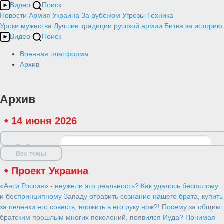
Видео
Поиск
Новости
Армия
Украина
За рубежом
Угрозы
Техника
Уроки мужества
Лучшие традиции русской армии
Битва за историю
Видео
Поиск
Военная платформа
Архив
Архив
14 июня 2026
Выбрать дату
Все темы
Проект Украина
«Анти Россия» - неужели это реальность? Как удалось бесполому
и беспринципному Западу отравить сознание нашего брата, купить
за печенки его совесть, вложить в его руку нож?! Посему за общим
братским прошлым многих поколений, появился Иуда? Понимая