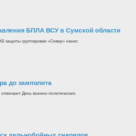
авления БПЛА ВСУ в Сумской области
ХБ защиты группировки «Север» нанес
ара до замполита
 отмечают День военно-политических
уск дальнобойных снарядов