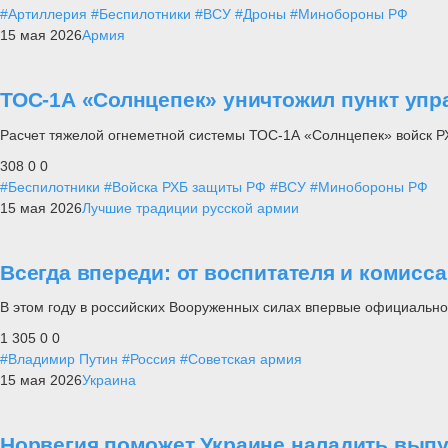
#Артиллерия
#Беспилотники
#ВСУ
#Дроны
#Минобороны РФ
15 мая 2026
Армия
ТОС-1А «Солнцепек» уничтожил пункт упр
Расчет тяжелой огнеметной системы ТОС-1А «Солнцепек» войск Р
308
0
0
#Беспилотники
#Войска РХБ защиты РФ
#ВСУ
#Минобороны РФ
15 мая 2026
Лучшие традиции русской армии
Всегда впереди: от воспитателя и комисс
В этом году в российских Вооруженных силах впервые официально
1 305
0
0
#Владимир Путин
#Россия
#Советская армия
15 мая 2026
Украина
Норвегия поможет Украине наладить вып