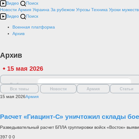
Видео
Поиск
Новости
Армия
Украина
За рубежом
Угрозы
Техника
Уроки мужеств
Видео
Поиск
Военная платформа
Архив
Архив
15 мая 2026
Выбрать дату
Все темы
Новости
Армия
Статьи
15 мая 2026
Армия
Расчет «Гиацинт-С» уничтожил склады бо
Разведывательный расчет БПЛА группировки войск «Восток» выяв
397
0
0