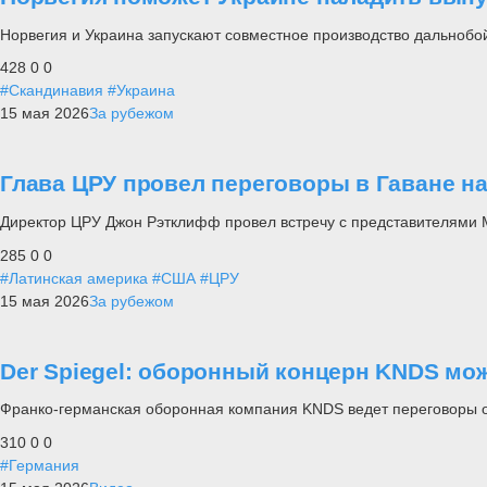
Норвегия и Украина запускают совместное производство дальнобо
428
0
0
#Скандинавия
#Украина
15 мая 2026
За рубежом
Глава ЦРУ провел переговоры в Гаване на
Директор ЦРУ Джон Рэтклифф провел встречу с представителями 
285
0
0
#Латинская америка
#США
#ЦРУ
15 мая 2026
За рубежом
Der Spiegel: оборонный концерн KNDS мож
Франко-германская оборонная компания KNDS ведет переговоры о 
310
0
0
#Германия