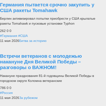
Германия пытается срочно закупить у
США ракеты Tomahawk
Берлин активизировал попытки приобрести у США крылатые
ракеты Tomahawk и пусковые установки Typhon
262
0
0
#Германия
#США
11 мая 2026
Битва за историю
Встречи ветеранов с молодежью
накануне Дня Великой Победы –
разговоры о ВАЖНОМ!
Накануне празднования 81-й годовщины Великой Победы в
городском округе Коломна ветеранские
786
0
0
#Россия
11 мая 2026
За рубежом