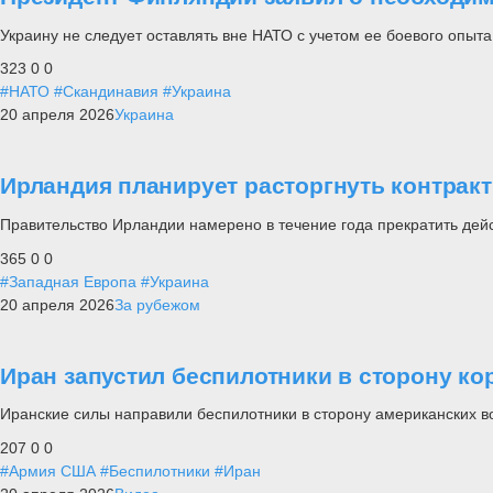
Украину не следует оставлять вне НАТО с учетом ее боевого опыта
323
0
0
#НАТО
#Скандинавия
#Украина
20 апреля 2026
Украина
Ирландия планирует расторгнуть контрак
Правительство Ирландии намерено в течение года прекратить дейс
365
0
0
#Западная Европа
#Украина
20 апреля 2026
За рубежом
Иран запустил беспилотники в сторону к
Иранские силы направили беспилотники в сторону американских в
207
0
0
#Армия США
#Беспилотники
#Иран