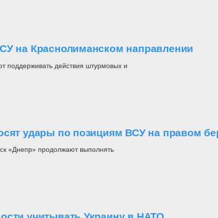
ВСУ на Краснолиманском направлении
ют поддерживать действия штурмовых и
осят удары по позициям ВСУ на правом бе
йск «Днепр» продолжают выполнять
ости учитывать Украину в НАТО