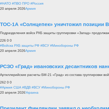
#НАТО
#ПВО ПРО
#Россия
20 апреля 2026
Армия
ТОС-1А «Солнцепек» уничтожил позиции 
Подразделения войск РХБ защиты группировки «Запад» продолжа
226
0
0
#Войска РХБ защиты РФ
#ВСУ
#Минобороны РФ
20 апреля 2026
Армия
РСЗО «Град» ивановских десантников нан
Артиллерийские расчеты БМ-21 «Град» из состава группировки во
262
0
0
#Армия США
#ВДВ
#ВСУ
#Минобороны РФ
20 апреля 2026
Украина
Президент Финляндии заявил о необходим