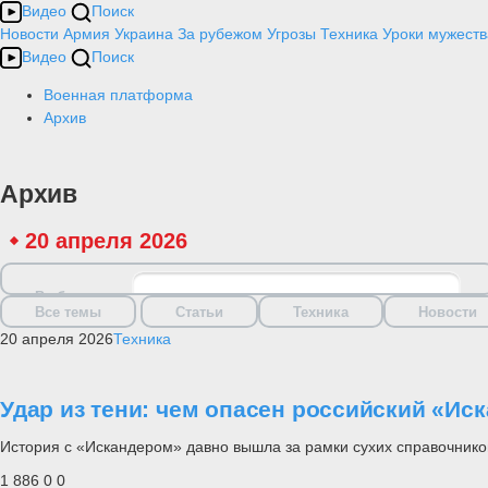
Видео
Поиск
Новости
Армия
Украина
За рубежом
Угрозы
Техника
Уроки мужеств
Видео
Поиск
Военная платформа
Архив
Архив
20 апреля 2026
Выбрать дату
Все темы
Статьи
Техника
Новости
20 апреля 2026
Техника
Удар из тени: чем опасен российский «Ис
История с «Искандером» давно вышла за рамки сухих справочников
1 886
0
0