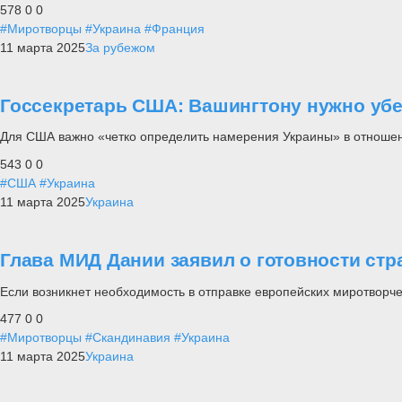
578
0
0
#Миротворцы
#Украина
#Франция
11 марта 2025
За рубежом
Госсекретарь США: Вашингтону нужно убе
Для США важно «четко определить намерения Украины» в отношени
543
0
0
#США
#Украина
11 марта 2025
Украина
Глава МИД Дании заявил о готовности стр
Если возникнет необходимость в отправке европейских миротворчес
477
0
0
#Миротворцы
#Скандинавия
#Украина
11 марта 2025
Украина