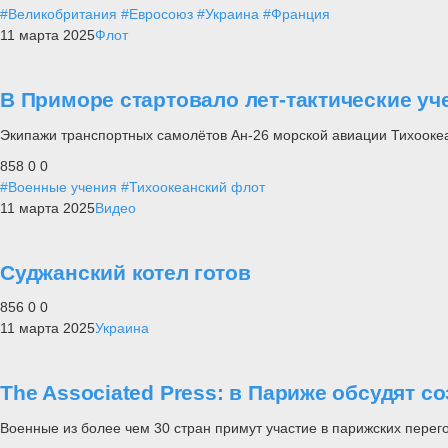
#Великобритания
#Евросоюз
#Украина
#Франция
11 марта 2025
Флот
В Приморе стартовало лет-тактические у
Экипажи транспортных самолётов Ан-26 морской авиации Тихоокеа
858
0
0
#Военные учения
#Тихоокеанский флот
11 марта 2025
Видео
Суджанский котел готов
856
0
0
11 марта 2025
Украина
The Associated Press: в Париже обсудят с
Военные из более чем 30 стран примут участие в парижских пере