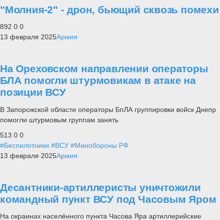
"Молния-2" - дрон, бьющий сквозь помехи
892
0
0
13 февраля 2025
Армия
На Ореховском направлении операторы
БЛА помогли штурмовикам в атаке на
позиции ВСУ
В Запорожской области операторы БпЛА группировки войск Днепр
помогли штурмовым группам занять
513
0
0
#Беспилотники
#ВСУ
#Минобороны РФ
13 февраля 2025
Армия
Десантники-артиллеристы уничтожили
командный пункт ВСУ под Часовым Яром
На окраинах населённого пункта Часова Яра артиллерийские