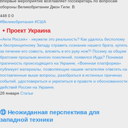
Впервые мероприятие возглавляет госсекретарь по вопросам
обороны Великобритании Джон Гили. В
448
0
0
#Великобритания
#США
Проект Украина
«Анти Россия» - неужели это реальность? Как удалось бесполому
и беспринципному Западу отравить сознание нашего брата, купить
за печенки его совесть, вложить в его руку нож?! Посему за общим
братским прошлым многих поколений, появился Иуда? Понимая
трагичность происходящего на Украине, «Военная платформа»
публикует материалы, позволяющие нашим читателям ответить на
поставленные выше вопросы, разобраться в истинных причинах
событий, удостовериться и укрепиться в правоте и обоснованности
действий России на Украине.
28 января
Статьи
⑬ Неожиданная перспектива для
западной техники