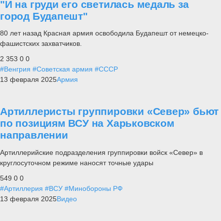
"И на груди его светилась медаль за
город Будапешт"
80 лет назад Красная армия освободила Будапешт от немецко-
фашистских захватчиков.
2 353
0
0
#Венгрия
#Советская армия
#СССР
13 февраля 2025
Армия
Артиллеристы группировки «Север» бьют
по позициям ВСУ на Харьковском
направлении
Артиллерийские подразделения группировки войск «Север» в
круглосуточном режиме наносят точные удары
549
0
0
#Артиллерия
#ВСУ
#Минобороны РФ
13 февраля 2025
Видео