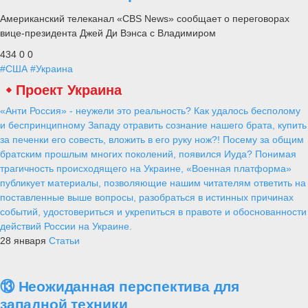
Американский телеканал «CBS News» сообщает о переговорах
вице-президента Джей Ди Вэнса с Владимиром
434
0
0
#США
#Украина
Проект Украина
«Анти Россия» - неужели это реальность? Как удалось бесполому
и беспринципному Западу отравить сознание нашего брата, купить
за печенки его совесть, вложить в его руку нож?! Посему за общим
братским прошлым многих поколений, появился Иуда? Понимая
трагичность происходящего на Украине, «Военная платформа»
публикует материалы, позволяющие нашим читателям ответить на
поставленные выше вопросы, разобраться в истинных причинах
событий, удостовериться и укрепиться в правоте и обоснованности
действий России на Украине.
28 января
Статьи
⑬ Неожиданная перспектива для
западной техники