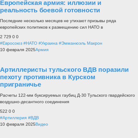
Европейская армия: иллюзии и
реальность боевой готовности
Последние несколько месяцев не утихают призывы ряда
европейских политиков к размещению сил НАТО в
2 729
0
0
#Евросоюз
#НАТО
#Украина
#Эмманюэль Макрон
10 февраля 2025
Армия
Артиллеристы тульского ВДВ поразили
пехоту противника в Курском
приграничье
Расчеты 122-мм буксируемых гаубиц Д-30 Тульского гвардейского
воздушно-десантного соединения
522
0
0
#Артиллерия
#ВДВ
10 февраля 2025
Видео