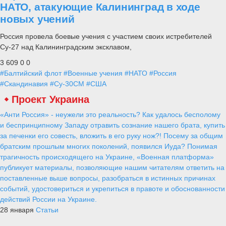
НАТО, атакующие Калининград в ходе
новых учений
Россия провела боевые учения с участием своих истребителей
Су-27 над Калининградским эксклавом,
3 609
0
0
#Балтийский флот
#Военные учения
#НАТО
#Россия
#Скандинавия
#Су-30СМ
#США
Проект Украина
«Анти Россия» - неужели это реальность? Как удалось бесполому
и беспринципному Западу отравить сознание нашего брата, купить
за печенки его совесть, вложить в его руку нож?! Посему за общим
братским прошлым многих поколений, появился Иуда? Понимая
трагичность происходящего на Украине, «Военная платформа»
публикует материалы, позволяющие нашим читателям ответить на
поставленные выше вопросы, разобраться в истинных причинах
событий, удостовериться и укрепиться в правоте и обоснованности
действий России на Украине.
28 января
Статьи