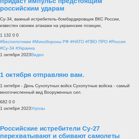
придаст импульс предстоящим
российским ударам
Су-34, важный истребитель-бомбардировщик ВКС России,
известен своими атаками на украинские позиции,
1 132
0
0
#Беспилотники
#Минобороны РФ
#НАТО
#ПВО ПРО
#Россия
#Су-34
#Украина
1 октября 2023
Видео
1 октября отправляю вам.
1 октября - День Сухопутных войск Сухопутные войска - самый
многочисленный вид Вооруженных сил.
682
0
0
1 октября 2023
Угрозы
Российские истребители Су-27
перехватывают и сбивают самолеты