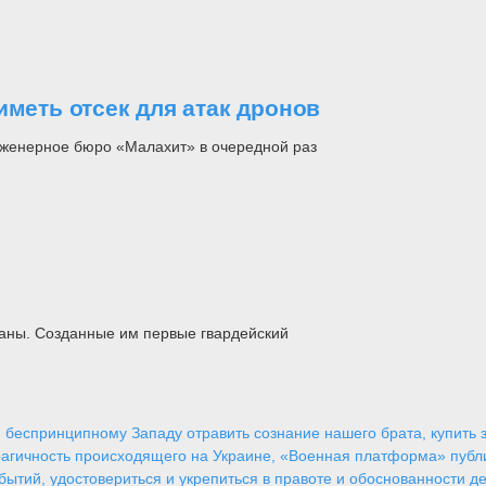
иметь отсек для атак дронов
женерное бюро «Малахит» в очередной раз
раны. Созданные им первые гвардейский
 беспринципному Западу отравить сознание нашего брата, купить за
агичность происходящего на Украине, «Военная платформа» публ
ытий, удостовериться и укрепиться в правоте и обоснованности де