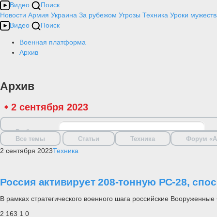
Видео
Поиск
Новости
Армия
Украина
За рубежом
Угрозы
Техника
Уроки мужеств
Видео
Поиск
Военная платформа
Архив
Архив
2 сентября 2023
Выбрать дату
Все темы
Статьи
Техника
Форум «А
2 сентября 2023
Техника
Россия активирует 208-тонную РС-28, спо
В рамках стратегического военного шага российские Вооруженные
2 163
1
0