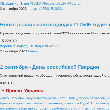
#Владимир Путин
#НАТО
#Россия
#США
#Франция
2 сентября 2023
Форум «АРМИЯ-2023»
Новая российская подлодка П-750Б будет 
В рамках недавнего форума «Армия-2023» уважаемое Морское ин
15 220
0
0
#Дроны
#Подводные лодки
#Россия
2 сентября 2023
Видео
2 сентября - День российской Гвардии
Этот воинский праздник обращен к героической истории нашей ст
832
0
0
Проект Украина
«Анти Россия» - неужели это реальность? Как удалось бесполому и
братским прошлым многих поколений, появился Иуда? Понимая тр
поставленные выше вопросы, разобраться в истинных причинах соб