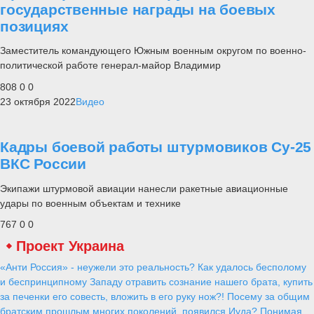
государственные награды на боевых
позициях
Заместитель командующего Южным военным округом по военно-
политической работе генерал-майор Владимир
808
0
0
23 октября 2022
Видео
Кадры боевой работы штурмовиков Су-25
ВКС России
Экипажи штурмовой авиации нанесли ракетные авиационные
удары по военным объектам и технике
767
0
0
Проект Украина
«Анти Россия» - неужели это реальность? Как удалось бесполому
и беспринципному Западу отравить сознание нашего брата, купить
за печенки его совесть, вложить в его руку нож?! Посему за общим
братским прошлым многих поколений, появился Иуда? Понимая