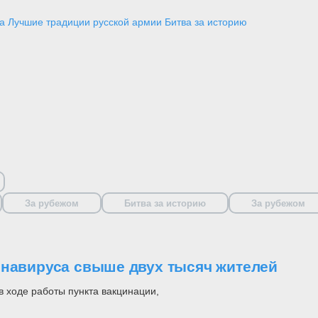
а
Лучшие традиции русской армии
Битва за историю
За рубежом
Битва за историю
За рубежом
онавируса свыше двух тысяч жителей
в ходе работы пункта вакцинации,