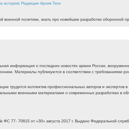
за историю
Редакция
Архив
Теги
ной военной политики, знать про новейшие разработки оборонной
альная информация о последних новостях армии России, вооружен
техники. Материалы публикуются в соответствии с требованиями ро
ии трудится коллектив профессиональных авторов и экспертов в 
ктуальными военными материалами о современных разработках в об
 ФС 77- 70815 от «30» августа 2017 г. Выдано Федеральной служ