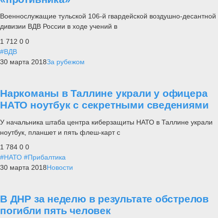
Военнослужащие тульской 106-й гвардейской воздушно-десантной
дивизии ВДВ России в ходе учений в
1 712
0
0
#ВДВ
30 марта 2018
За рубежом
Наркоманы в Таллине украли у офицера
НАТО ноутбук с секретными сведениями
У начальника штаба центра киберзащиты НАТО в Таллине украли
ноутбук, планшет и пять флеш-карт с
1 784
0
0
#НАТО
#Прибалтика
30 марта 2018
Новости
В ДНР за неделю в результате обстрелов
погибли пять человек