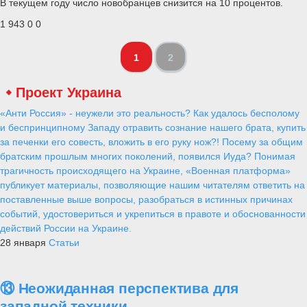
В текущем году число новобранцев снизится на 10 процентов.
1 943
0
0
1
2
Проект Украина
«Анти Россия» - неужели это реальность? Как удалось бесполому
и беспринципному Западу отравить сознание нашего брата, купить
за печенки его совесть, вложить в его руку нож?! Посему за общим
братским прошлым многих поколений, появился Иуда? Понимая
трагичность происходящего на Украине, «Военная платформа»
публикует материалы, позволяющие нашим читателям ответить на
поставленные выше вопросы, разобраться в истинных причинах
событий, удостовериться и укрепиться в правоте и обоснованности
действий России на Украине.
28 января
Статьи
⑬ Неожиданная перспектива для
западной техники