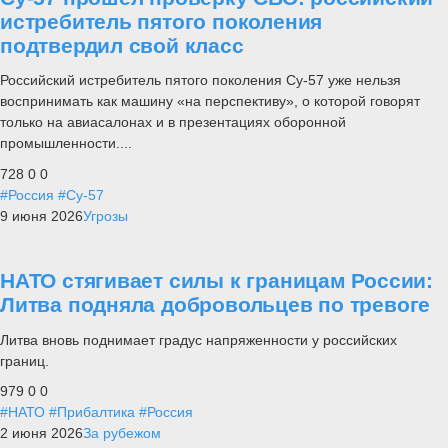
истребитель пятого поколения
подтвердил свой класс
Российский истребитель пятого поколения Су-57 уже нельзя
воспринимать как машину «на перспективу», о которой говорят
только на авиасалонах и в презентациях оборонной
промышленности....
728
0
0
#Россия
#Су-57
9 июня 2026
Угрозы
НАТО стягивает силы к границам России:
Литва подняла добровольцев по тревоге
Литва вновь поднимает градус напряженности у российских
границ.
979
0
0
#НАТО
#Прибалтика
#Россия
2 июня 2026
За рубежом