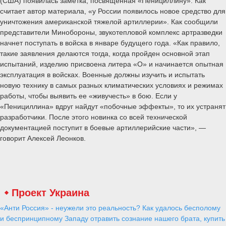
(США) появилась заметка, посвященная «Пенициллину». Как
считает автор материала, «у России появилось новое средство для
уничтожения американской тяжелой артиллерии». Как сообщили
представители Минобороны, звукотепловой комплекс артразведки
начнет поступать в войска в январе будущего года. «Как правило,
такие заявления делаются тогда, когда пройден основной этап
испытаний, изделию присвоена литера «О» и начинается опытная
эксплуатация в войсках. Военные должны изучить и испытать
новую технику в самых разных климатических условиях и режимах
работы, чтобы выявить ее «живучесть» в бою. Если у
«Пенициллина» вдруг найдут «побочные эффекты», то их устранят
разработчики. После этого новинка со всей технической
документацией поступит в боевые артиллерийские части», —
говорит Алексей Леонков.
Проект Украина
«Анти Россия» - неужели это реальность? Как удалось бесполому
и беспринципному Западу отравить сознание нашего брата, купить