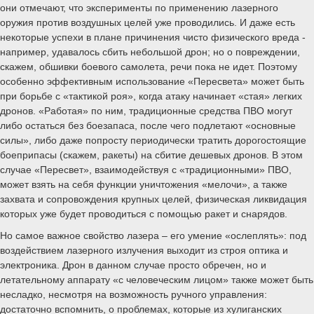
они отмечают, что эксперименты по применению лазерного
оружия против воздушных целей уже проводились. И даже есть
некоторые успехи в плане причинения чисто физического вреда -
например, удавалось сбить небольшой дрон; но о повреждении,
скажем, обшивки боевого самолета, речи пока не идет. Поэтому
особенно эффективным использование «Пересвета» может быть
при борьбе с «тактикой роя», когда атаку начинает «стая» легких
дронов. «Работая» по ним, традиционные средства ПВО могут
либо остаться без боезапаса, после чего подлетают «основные
силы», либо даже попросту периодически тратить дорогостоящие
боеприпасы (скажем, ракеты) на сбитие дешевых дронов. В этом
случае «Пересвет», взаимодействуя с «традиционными» ПВО,
может взять на себя функции уничтожения «мелочи», а также
захвата и сопровождения крупных целей, физическая ликвидация
которых уже будет проводиться с помощью ракет и снарядов.
Но самое важное свойство лазера – его умение «ослеплять»: под
воздействием лазерного излучения выходит из строя оптика и
электроника. Дрон в данном случае просто обречен, но и
летательному аппарату «с человеческим лицом» также может быть
несладко, несмотря на возможность ручного управления:
достаточно вспомнить, о проблемах, которые из хулиганских