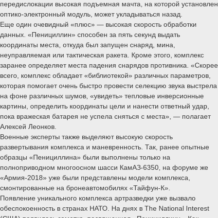
передислокации высокая подъемная мачта, на которой установлен
оптико-электронный модуль, может укладываться назад.
Еще один очевидный «плюс» — высокая скорость обработки
данных. «Пенициллин» способен за пять секунд выдать
координаты места, откуда был запущен снаряд, мина,
неуправляемая или тактическая ракета. Кроме этого, комплекс
заранее определяет места падения снарядов противника. «Скорее
всего, комплекс обладает «библиотекой» различных параметров,
которая помогает очень быстро провести селекцию звука выстрела
на фоне различных шумов, «увидеть» тепловые инверсионные
картины, определить координаты цели и нанести ответный удар,
пока вражеская батарея не успела сняться с места», — полагает
Алексей Леонков.
Военные эксперты также выделяют высокую скорость
развертывания комплекса и маневренность. Так, ранее опытные
образцы «Пенициллина» были выполнены только на
полноприводном многоосном шасси КамАЗ-6350, на форуме же
«Армия-2018» уже были представлены модели комплекса,
смонтированные на бронеавтомобилях «Тайфун-К».
Появление уникального комплекса артразведки уже вызвало
обеспокоенность в странах НАТО. На днях в The National Interest