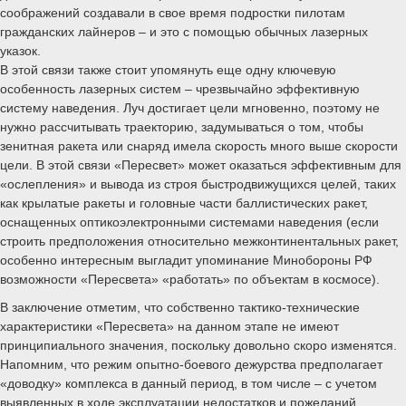
соображений создавали в свое время подростки пилотам
гражданских лайнеров – и это с помощью обычных лазерных
указок.
В этой связи также стоит упомянуть еще одну ключевую
особенность лазерных систем – чрезвычайно эффективную
систему наведения. Луч достигает цели мгновенно, поэтому не
нужно рассчитывать траекторию, задумываться о том, чтобы
зенитная ракета или снаряд имела скорость много выше скорости
цели. В этой связи «Пересвет» может оказаться эффективным для
«ослепления» и вывода из строя быстродвижущихся целей, таких
как крылатые ракеты и головные части баллистических ракет,
оснащенных оптикоэлектронными системами наведения (если
строить предположения относительно межконтинентальных ракет,
особенно интересным выгладит упоминание Минобороны РФ
возможности «Пересвета» «работать» по объектам в космосе).
В заключение отметим, что собственно тактико-технические
характеристики «Пересвета» на данном этапе не имеют
принципиального значения, поскольку довольно скоро изменятся.
Напомним, что режим опытно-боевого дежурства предполагает
«доводку» комплекса в данный период, в том числе – с учетом
выявленных в ходе эксплуатации недостатков и пожеланий