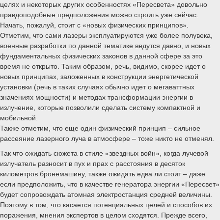
целях и некоторых других особенностях «Пересвета» довольно
правдоподобные предположения можно строить уже сейчас.
Начать, пожалуй, стоит с «новых физических принципов».
Отметим, что сами лазеры эксплуатируются уже более полувека,
военные разработки по данной тематике ведутся давно, и новых
фундаментальных физических законов в данной сфере за это
время не открыто. Таким образом, речь, видимо, скорее идет о
новых принципах, заложенных в конструкции энергетической
установки (речь в таких случаях обычно идет о мегаваттных
значениях мощности) и методах трансформации энергии в
излучение, которые позволили сделать систему компактной и
мобильной.
Также отметим, что еще один физический принцип – сильное
рассеяние лазерного луча в атмосфере – тоже никто не отменял.
Так что ожидать сюжета в стиле «звездных войн», когда лучевой
излучатель разносит в пух и прах с расстояния в десяток
километров бронемашину, также ожидать едва ли стоит – даже
если предположить, что в качестве генератора энергии «Пересвет»
будет сопровождать атомная электростанция средней величины.
Поэтому в том, что касается потенциальных целей и способов их
поражения, мнения экспертов в целом сходятся. Прежде всего,