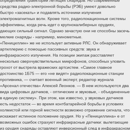
определения траектории летящих снарядов. Но современные
средства радио-электронной борьбы (РЭБ) умеют довольно
быстро «засекать» и подавлять источники излучения
электромагнитных волн. Кроме того, радиолокационные системы
эффективны, когда речь идет о крупнокалиберных орудиях,
дающих сильный сигнал. Однако зачастую они не способны засечь
мелкие снаряды - например, минометные.
«Пенициллин» же не использует активные РЛС. Он обнаруживает
артиллерию с помощью пассивных средств: звука и
инфракрасного излучения. На позиции экипаж расставляет
несколько сверхчувствительных микрофонов, способных уловить
грохот от выстрела вражеских артсистем. «Самое главное
достоинство 1Б75 — его «не видят» радиолокационные станции
противника, — считает военный эксперт, редактор журнала
«Арсенал отечества» Алексей Леонков. — В нем используются два
вида цифровых датчиков, - оптические и звуковые, - объединенные
в единую систему». При этом, как известно, у звуковых датчиков
есть недостаток — во время контбатарейной борьбы в условиях
холмистой или горной местности возможно отражение сигнала, что
искажает истинное положение орудия. Но у «Пенициллина» е от
возможных ошибок страхуют инфракрасные датчики: вылетающие
из орудия снаряды оставляют инверсионный след в инфракрасном