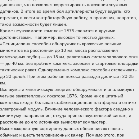
диапазоне, что позволяет корректировать показания звуковых
датчиков. В итоге во время боя артиллеристы будут видеть, кто
стреляет, и вести контрбатарейную работу, а противник, напротив,
такой возможности будет лишен.
Кроме неуязвимости комплекс 1Б75 славится и другими
достоинствами. Например, высокой точностью данных.
«Пенициллин» способен обнаруживать вражеские позиции
минометов на расстоянии до 10 км, места расположения
самоходных гаубиц — до 18 км, реактивных систем залпового огня
— до 40 км. Без проблем комплекс засекает и стартовые площадки
тактических ракет. Одновременно комплекс способен отслеживать
до 30 целей. При этом рабочая полоса разведки достигает 20-25
км.
Все шумы и кинетическую энергию обнаруживают и анализируют
четыре звукотепловых локатора 1Б76. Кроме них в штатный
комплекс входят большая стабилизационная платформа и оптико-
электронный модуль. Влияние человеческого фактора сведено к
минимуму: направление, откуда пришел акустический сигнал, и
расстояние до его источника вычисляет компьютер.
Высокоскоростную сортировку данных обеспечивают шесть
обычных и шесть тепловизионных камер. Помимо этого, при