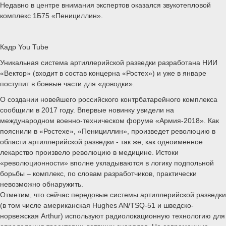
Недавно в центре внимания экспертов оказался звукотепловой
комплекс 1Б75 «Пенициллин».
Кадр You Tube
Уникальная система артиллерийской разведки разработана НИИ
«Вектор» (входит в состав концерна «Ростех») и уже в январе
поступит в боевые части для «доводки».
О создании новейшего российского контрбатарейного комплекса
сообщили в 2017 году. Впервые новинку увидели на
международном военно-техническом форуме «Армия-2018». Как
пояснили в «Ростехе», «Пенициллин», произведет революцию в
области артиллерийской разведки - так же, как одноименное
лекарство произвело революцию в медицине. Истоки
«революционности» вполне укладываются в логику подпольной
борьбы – комплекс, по словам разработчиков, практически
невозможно обнаружить.
Отметим, что сейчас передовые системы артиллерийской разведки
(в том числе американская Hughes AN/TSQ-51 и шведско-
норвежская Arthur) используют радиолокационную технологию для