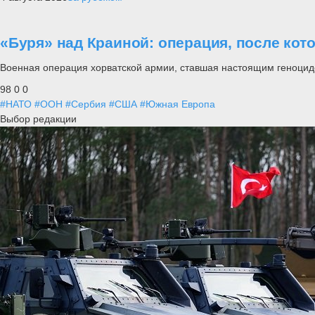
«Буря» над Краиной: операция, после кот
Военная операция хорватской армии, ставшая настоящим геноцид
98
0
0
#НАТО
#ООН
#Сербия
#США
#Южная Европа
Выбор редакции