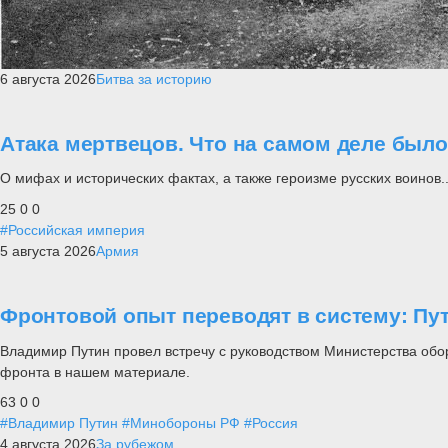
6 августа 2026
Битва за историю
Атака мертвецов. Что на самом деле был
О мифах и исторических фактах, а также героизме русских воинов..
25
0
0
#Российская империя
5 августа 2026
Армия
Фронтовой опыт переводят в систему: П
Владимир Путин провел встречу с руководством Министерства обо
фронта в нашем материале.
63
0
0
#Владимир Путин
#Минобороны РФ
#Россия
4 августа 2026
За рубежом