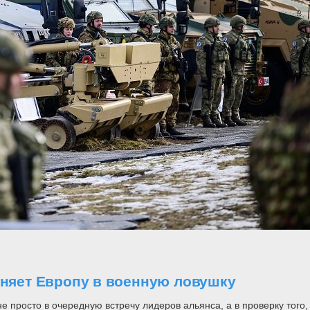
оняет Европу в военную ловушку
росто в очередную встречу лидеров альянса, а в проверку того, н