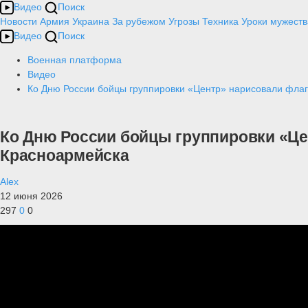
Видео
Поиск
Новости
Армия
Украина
За рубежом
Угрозы
Техника
Уроки мужеств
Видео
Поиск
Военная платформа
Видео
Ко Дню России бойцы группировки «Центр» нарисовали фла
Ко Дню России бойцы группировки «Це
Красноармейска
Alex
12 июня 2026
297
0
0