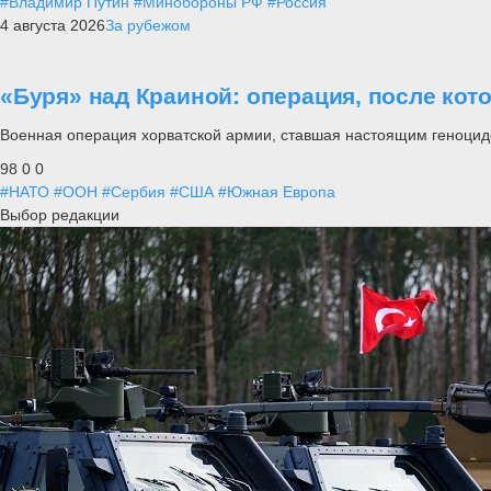
#Владимир Путин
#Минобороны РФ
#Россия
4 августа 2026
За рубежом
«Буря» над Краиной: операция, после кот
Военная операция хорватской армии, ставшая настоящим геноцид
98
0
0
#НАТО
#ООН
#Сербия
#США
#Южная Европа
Выбор редакции