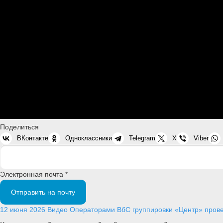
Поделиться
ВКонтакте
Одноклассники
Telegram
X
Viber
Электронная почта *
Отправить на почту
12 июня 2026
Видео
Операторами ВбС группировки «Центр» провел