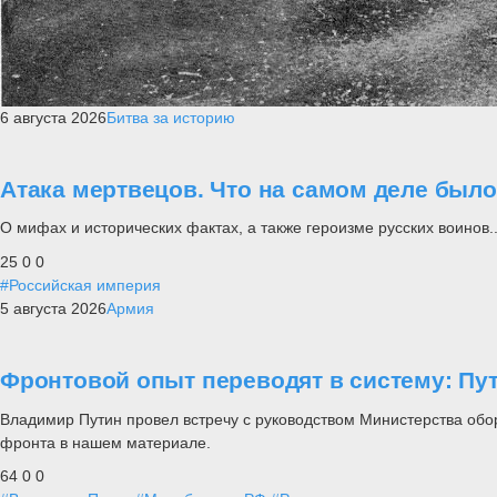
6 августа 2026
Битва за историю
Атака мертвецов. Что на самом деле был
О мифах и исторических фактах, а также героизме русских воинов..
25
0
0
#Российская империя
5 августа 2026
Армия
Фронтовой опыт переводят в систему: П
Владимир Путин провел встречу с руководством Министерства обо
фронта в нашем материале.
64
0
0