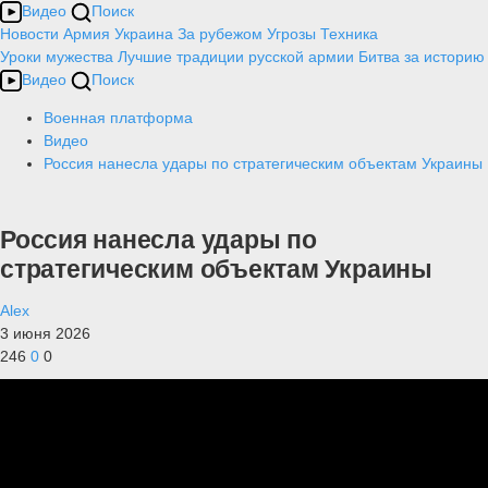
Видео
Поиск
Новости
Армия
Украина
За рубежом
Угрозы
Техника
Уроки мужества
Лучшие традиции русской армии
Битва за историю
Видео
Поиск
Военная платформа
Видео
Россия нанесла удары по стратегическим объектам Украины
Россия нанесла удары по
стратегическим объектам Украины
Alex
3 июня 2026
246
0
0