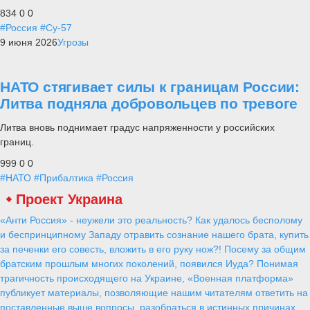
834
0
0
#Россия
#Су-57
9 июня 2026
Угрозы
НАТО стягивает силы к границам России:
Литва подняла добровольцев по тревоге
Литва вновь поднимает градус напряженности у российских
границ.
999
0
0
#НАТО
#Прибалтика
#Россия
Проект Украина
«Анти Россия» - неужели это реальность? Как удалось бесполому
и беспринципному Западу отравить сознание нашего брата, купить
за печенки его совесть, вложить в его руку нож?! Посему за общим
братским прошлым многих поколений, появился Иуда? Понимая
трагичность происходящего на Украине, «Военная платформа»
публикует материалы, позволяющие нашим читателям ответить на
поставленные выше вопросы, разобраться в истинных причинах