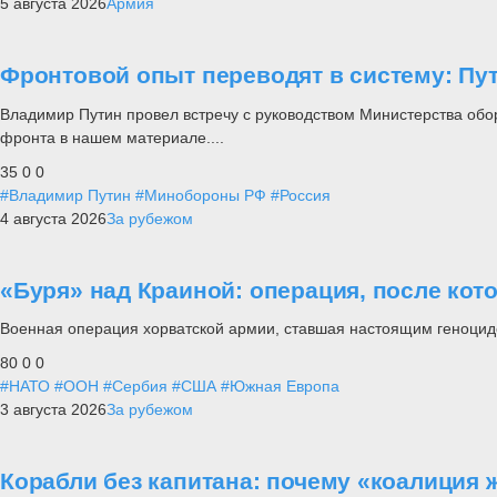
5 августа 2026
Армия
Фронтовой опыт переводят в систему: П
Владимир Путин провел встречу с руководством Министерства обо
фронта в нашем материале....
35
0
0
#Владимир Путин
#Минобороны РФ
#Россия
4 августа 2026
За рубежом
«Буря» над Краиной: операция, после кот
Военная операция хорватской армии, ставшая настоящим геноцид
80
0
0
#НАТО
#ООН
#Сербия
#США
#Южная Европа
3 августа 2026
За рубежом
Корабли без капитана: почему «коалиция 