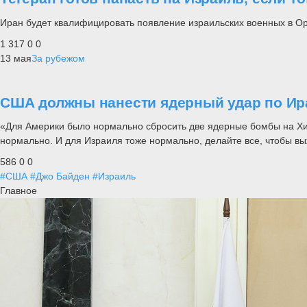
Иран будет квалифицировать появление израильских военных в Орму
1 317
0
0
13 мая
За рубежом
США должны нанести ядерный удар по Ира
«Для Америки было нормально сбросить две ядерные бомбы на Хиро
нормально. И для Израиля тоже нормально, делайте все, чтобы выж
586
0
0
#США
#Джо Байден
#Израиль
Главное