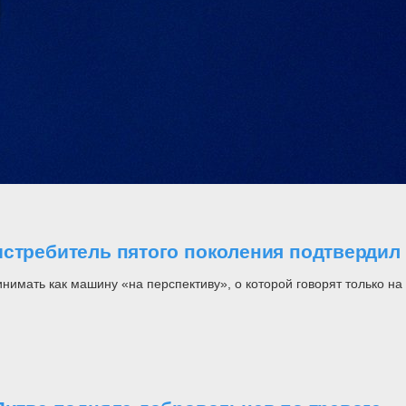
стребитель пятого поколения подтвердил 
инимать как машину «на перспективу», о которой говорят только н