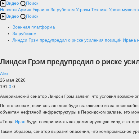
Видео
Поиск
Новости
Армия
Украина
За рубежом
Угрозы
Техника
Уроки мужеств
Видео
Поиск
Военная платформа
За рубежом
Линдси Грэм предупредил о риске усиления позиций Ирана 
Линдси Грэм предупредил о риске уси
Alex
26 мая 2026
191
0
0
Американский сенатор Линдси Грэм заявил, что условия возможног
По его словам, если соглашение будет заключено из-за неспособн
объектам нефтяной инфраструктуры в Персидском заливе, это мож
«Тогда
Иран
будут воспринимать как доминирующую силу, с которо
Таким образом, сенатор выразил опасения, что компромиссное уре