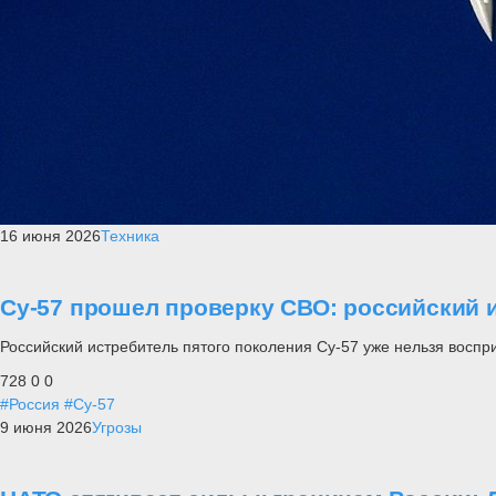
16 июня 2026
Техника
Су-57 прошел проверку СВО: российский и
Российский истребитель пятого поколения Су-57 уже нельзя воспр
728
0
0
#Россия
#Су-57
9 июня 2026
Угрозы