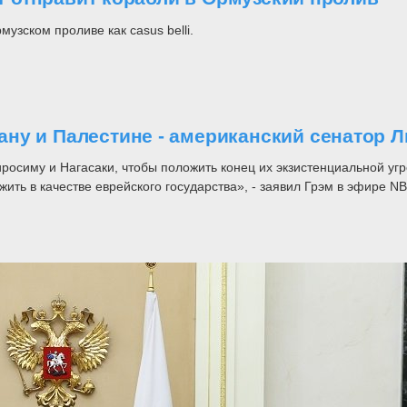
зском проливе как casus belli.
ну и Палестине - американский сенатор Л
симу и Нагасаки, чтобы положить конец их экзистенциальной угро
ить в качестве еврейского государства», - заявил Грэм в эфире NB