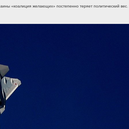
раины «коалиция желающих» постепенно теряет политический вес.