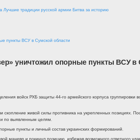
а
Лучшие традиции русской армии
Битва за историю
ые пункты ВСУ в Сумской области
ер» уничтожил опорные пункты ВСУ в 
ления войск РХБ защиты 44-го армейского корпуса группировки в
и скопление живой силы противника на укрепленных позициях. По
ми по выявленным целям.
порные пункты и личный состав украинских формирований.
вой маневр и покинул позицию, избежав возможного ответного уда