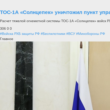
ТОС-1А «Солнцепек» уничтожил пункт упр
Расчет тяжелой огнеметной системы ТОС-1А «Солнцепек» войск РХ
306
0
0
#Войска РХБ защиты РФ
#Беспилотники
#ВСУ
#Минобороны РФ
Главное