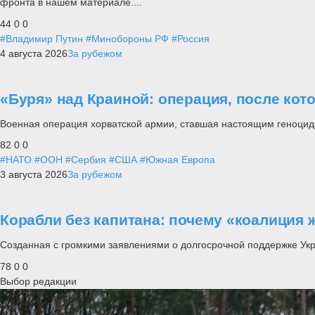
фронта в нашем материале....
44
0
0
#Владимир Путин
#Минобороны РФ
#Россия
4 августа 2026
За рубежом
«Буря» над Краиной: операция, после кот
Военная операция хорватской армии, ставшая настоящим геноцид
82
0
0
#НАТО
#ООН
#Сербия
#США
#Южная Европа
3 августа 2026
За рубежом
Корабли без капитана: почему «коалиция 
Созданная с громкими заявлениями о долгосрочной поддержке Ук
78
0
0
Выбор редакции