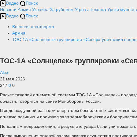
Видео
Поиск
Новости
Армия
Украина
За рубежом
Угрозы
Техника
Уроки мужеств
Видео
Поиск
Военная платформа
Армия
ТОС-1А «Солнцепек» группировки «Север» уничтожил опорн
ТОС-1А «Солнцепек» группировки «Сев
Alex
21 мая 2026
247
0
0
Расчет тяжелой огнеметной системы ТОС-1А «Солнцепек» подразде
области, говорится на сайте Минобороны России.
В ходе воздушной разведки операторы беспилотных систем выявил
огневую позицию и произвел залп термобарическими боеприпаса
По данным подразделения, в результате удара были уничтожены о
После выполнения огневой задачи экипаж осуществил противоогне