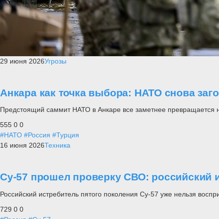
29 июня 2026
Угрозы
Анкара как точка выбора: НАТО снова заг
Предстоящий саммит НАТО в Анкаре все заметнее превращается не п
555
0
0
#НАТО
#Россия
#Турция
16 июня 2026
Техника
Су-57 прошел проверку СВО: российский и
Российский истребитель пятого поколения Су-57 уже нельзя воспр
729
0
0