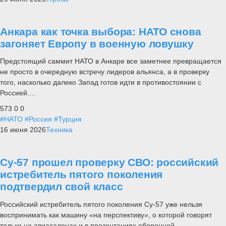
Анкара как точка выбора: НАТО снова
загоняет Европу в военную ловушку
Предстоящий саммит НАТО в Анкаре все заметнее превращается
не просто в очередную встречу лидеров альянса, а в проверку
того, насколько далеко Запад готов идти в противостоянии с
Россией....
573
0
0
#НАТО
#Россия
#Турция
16 июня 2026
Техника
Су-57 прошел проверку СВО: российский
истребитель пятого поколения
подтвердил свой класс
Российский истребитель пятого поколения Су-57 уже нельзя
воспринимать как машину «на перспективу», о которой говорят
только на авиасалонах и в презентациях оборонной