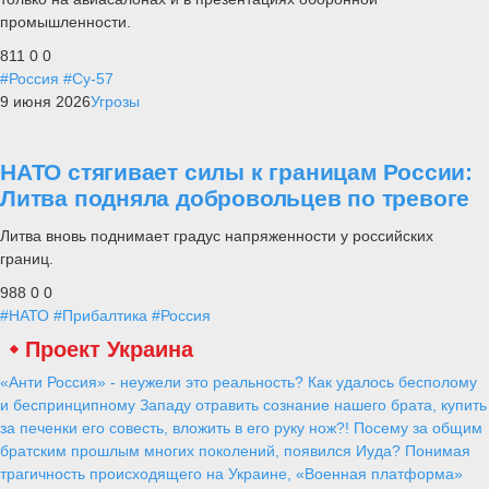
промышленности.
811
0
0
#Россия
#Су-57
9 июня 2026
Угрозы
НАТО стягивает силы к границам России:
Литва подняла добровольцев по тревоге
Литва вновь поднимает градус напряженности у российских
границ.
988
0
0
#НАТО
#Прибалтика
#Россия
Проект Украина
«Анти Россия» - неужели это реальность? Как удалось бесполому
и беспринципному Западу отравить сознание нашего брата, купить
за печенки его совесть, вложить в его руку нож?! Посему за общим
братским прошлым многих поколений, появился Иуда? Понимая
трагичность происходящего на Украине, «Военная платформа»