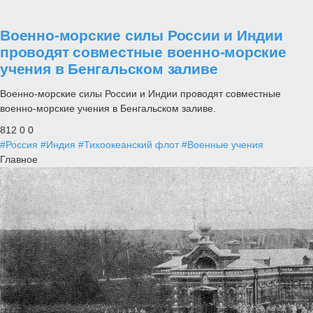
Военно-морские силы России и Индии
проводят совместные военно-морские
учения в Бенгальском заливе
Военно-морские силы России и Индии проводят совместные
военно-морские учения в Бенгальском заливе.
812
0
0
#Россия
#Индия
#Тихоокеанский флот
#Военные учения
Главное