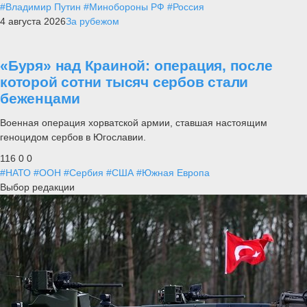
#Владимир Путин
#Минобороны РФ
#Россия
4 августа 2026
За рубежом
«Буря» над Краиной: операция, после
которой сотни тысяч сербов стали
беженцами
Военная операция хорватской армии, ставшая настоящим
геноцидом сербов в Югославии.
116
0
0
#НАТО
#ООН
#Сербия
#США
#Южная Европа
Выбор редакции