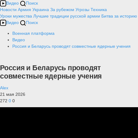
Видео
Поиск
Новости
Армия
Украина
За рубежом
Угрозы
Техника
Уроки мужества
Лучшие традиции русской армии
Битва за историю
Видео
Поиск
Военная платформа
Видео
Россия и Беларусь проводят совместные ядерные учения
Россия и Беларусь проводят
совместные ядерные учения
Alex
21 мая 2026
272
0
0