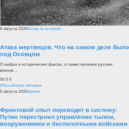
6 августа 2026
Битва за историю
Атака мертвецов. Что на самом деле было
под Осовцом
О мифах и исторических фактах, а также героизме русских
воинов....
56
0
0
#Российская империя
5 августа 2026
Армия
Фронтовой опыт переводят в систему:
Путин перестроил управление тылом,
вооружениями и беспилотными войсками