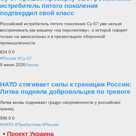
истребитель пятого поколения
подтвердил свой класс
Российский истребитель пятого поколения Су-57 уже нельзя
воспринимать как машину «на перспективу», о которой говорят
только на авиасалонах и в презентациях оборонной
промышленности.
824
0
0
#Россия
#Су-57
9 июня 2026
Угрозы
НАТО стягивает силы к границам России:
Литва подняла добровольцев по тревоге
Литва вновь поднимает градус напряженности у российских
границ.
996
0
0
#НАТО
#Прибалтика
#Россия
Проект Украина