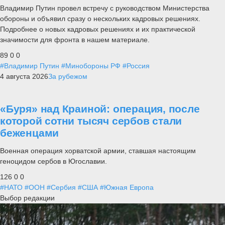
Владимир Путин провел встречу с руководством Министерства
обороны и объявил сразу о нескольких кадровых решениях.
Подробнее о новых кадровых решениях и их практической
значимости для фронта в нашем материале.
89
0
0
#Владимир Путин
#Минобороны РФ
#Россия
4 августа 2026
За рубежом
«Буря» над Краиной: операция, после
которой сотни тысяч сербов стали
беженцами
Военная операция хорватской армии, ставшая настоящим
геноцидом сербов в Югославии.
126
0
0
#НАТО
#ООН
#Сербия
#США
#Южная Европа
Выбор редакции