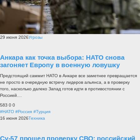
29 июня 2026
Угрозы
Анкара как точка выбора: НАТО снова
загоняет Европу в военную ловушку
Предстоящий саммит НАТО в Анкаре все заметнее превращается
не просто в очередную встречу лидеров альянса, а в проверку
того, насколько далеко Запад готов идти в противостоянии с
Россией....
583
0
0
#НАТО
#Россия
#Турция
16 июня 2026
Техника
Су-57 прошел проверку СВО: российский