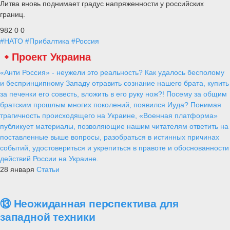
Литва вновь поднимает градус напряженности у российских
границ.
982
0
0
#НАТО
#Прибалтика
#Россия
Проект Украина
«Анти Россия» - неужели это реальность? Как удалось бесполому
и беспринципному Западу отравить сознание нашего брата, купить
за печенки его совесть, вложить в его руку нож?! Посему за общим
братским прошлым многих поколений, появился Иуда? Понимая
трагичность происходящего на Украине, «Военная платформа»
публикует материалы, позволяющие нашим читателям ответить на
поставленные выше вопросы, разобраться в истинных причинах
событий, удостовериться и укрепиться в правоте и обоснованности
действий России на Украине.
28 января
Статьи
⑬ Неожиданная перспектива для
западной техники