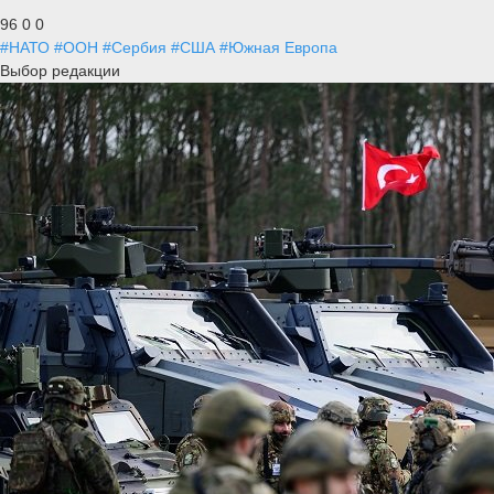
96
0
0
#НАТО
#ООН
#Сербия
#США
#Южная Европа
Выбор редакции