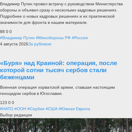
Владимир Путин провел встречу с руководством Министерства
обороны и объявил сразу о нескольких кадровых решениях.
Подробнее о новых кадровых решениях и их практической
значимости для фронта в нашем материале.
88
0
0
#Владимир Путин
#Минобороны РФ
#Россия
4 августа 2026
За рубежом
«Буря» над Краиной: операция, после
которой сотни тысяч сербов стали
беженцами
Военная операция хорватской армии, ставшая настоящим
геноцидом сербов в Югославии.
123
0
0
#НАТО
#ООН
#Сербия
#США
#Южная Европа
Выбор редакции