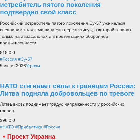
истребитель пятого поколения
подтвердил свой класс
Российский истребитель пятого поколения Су-57 уже нельзя
воспринимать как машину «на перспективу», о которой говорят
только на авиасалонах и в презентациях оборонной
промышленности.
818
0
0
#Россия
#Су-57
9 июня 2026
Угрозы
НАТО стягивает силы к границам России:
Литва подняла добровольцев по тревоге
Литва вновь поднимает градус напряженности у российских
границ.
996
0
0
#НАТО
#Прибалтика
#Россия
Проект Украина