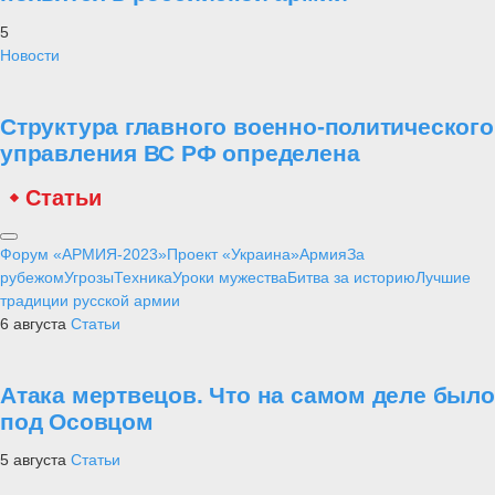
5
Новости
Структура главного военно-политического
управления ВС РФ определена
Статьи
Форум «АРМИЯ-2023»
Проект «Украина»
Армия
За
рубежом
Угрозы
Техника
Уроки мужества
Битва за историю
Лучшие
традиции русской армии
6 августа
Статьи
Атака мертвецов. Что на самом деле было
под Осовцом
5 августа
Статьи