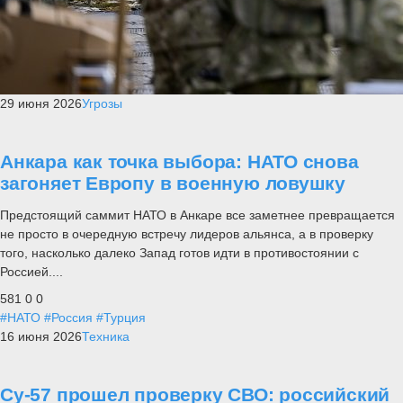
29 июня 2026
Угрозы
Анкара как точка выбора: НАТО снова
загоняет Европу в военную ловушку
Предстоящий саммит НАТО в Анкаре все заметнее превращается
не просто в очередную встречу лидеров альянса, а в проверку
того, насколько далеко Запад готов идти в противостоянии с
Россией....
581
0
0
#НАТО
#Россия
#Турция
16 июня 2026
Техника
Су-57 прошел проверку СВО: российский