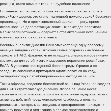
реакцию, ставя альянс в крайне неудобное положение.
По мнению экспертов, если блок не сможет остановить полеты
российских дронов, это станет наглядной демонстрацией бессилия
организации. Но и противоположный вариант — регулярное
использование дорогостоящих зенитных ракет для перехвата
малых беспилотников — обернется стремительным истощением
военных арсеналов стран альянса.
Военный аналитик Джастин Бонк отмечает еще одну проблему:
авиация западных стран, включая самые современные боевые
самолеты НАТО, фактически не оснащена специализированными
системами для устойчивого и массового поражения российских
БпЛА. В условиях насыщенной боевой среды Украине и ее
западным союзникам приходится адаптироваться на ходу,
экспериментируя с комбинированными методами защиты.
Таким образом, введение бесполетной зоны над Украиной создает
для НАТО стратегическую дилемму. Любое решение несет
серьезные политические риски и материальные издержки: отказ от
активных действий продемонстрирует слабость, а попытка
реализовать контроль за воздушным пространством приведет к
расходу ресурсов и втягиванию в прямое противостояние с