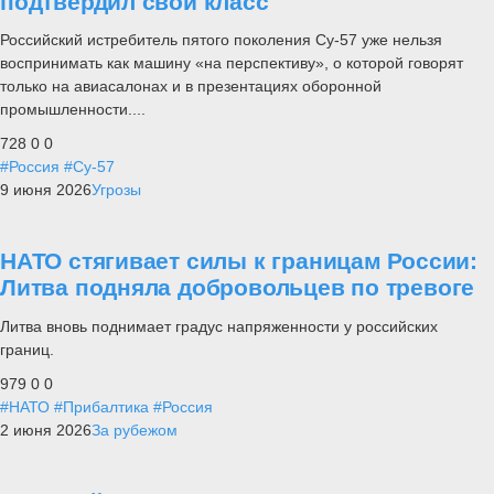
подтвердил свой класс
Российский истребитель пятого поколения Су-57 уже нельзя
воспринимать как машину «на перспективу», о которой говорят
только на авиасалонах и в презентациях оборонной
промышленности....
728
0
0
#Россия
#Су-57
9 июня 2026
Угрозы
НАТО стягивает силы к границам России:
Литва подняла добровольцев по тревоге
Литва вновь поднимает градус напряженности у российских
границ.
979
0
0
#НАТО
#Прибалтика
#Россия
2 июня 2026
За рубежом