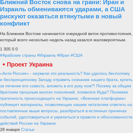
Ближний Восток снова на грани: Иран и
Израиль обмениваются ударами, а США
рискуют оказаться втянутыми в новый
конфликт
На Ближнем Востоке начинается очередной виток противостояния,
который всего несколько недель назад казался маловероятным.
1 305
0
0
#Арабские страны
#Израиль
#Иран
#США
Проект Украина
«Анти Россия» - неужели это реальность? Как удалось бесполому
и беспринципному Западу отравить сознание нашего брата, купить
за печенки его совесть, вложить в его руку нож?! Посему за общим
братским прошлым многих поколений, появился Иуда? Понимая
трагичность происходящего на Украине, «Военная платформа»
публикует материалы, позволяющие нашим читателям ответить на
поставленные выше вопросы, разобраться в истинных причинах
событий, удостовериться и укрепиться в правоте и обоснованности
действий России на Украине.
28 января
Статьи