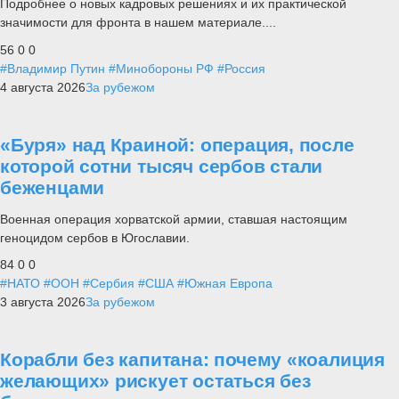
Подробнее о новых кадровых решениях и их практической
значимости для фронта в нашем материале....
56
0
0
#Владимир Путин
#Минобороны РФ
#Россия
4 августа 2026
За рубежом
«Буря» над Краиной: операция, после
которой сотни тысяч сербов стали
беженцами
Военная операция хорватской армии, ставшая настоящим
геноцидом сербов в Югославии.
84
0
0
#НАТО
#ООН
#Сербия
#США
#Южная Европа
3 августа 2026
За рубежом
Корабли без капитана: почему «коалиция
желающих» рискует остаться без