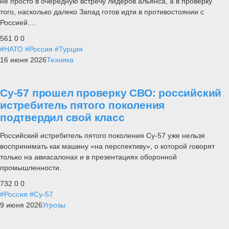
не просто в очередную встречу лидеров альянса, а в проверку
того, насколько далеко Запад готов идти в противостоянии с
Россией....
561
0
0
#НАТО
#Россия
#Турция
16 июня 2026
Техника
Су-57 прошел проверку СВО: российский
истребитель пятого поколения
подтвердил свой класс
Российский истребитель пятого поколения Су-57 уже нельзя
воспринимать как машину «на перспективу», о которой говорят
только на авиасалонах и в презентациях оборонной
промышленности.
732
0
0
#Россия
#Су-57
9 июня 2026
Угрозы