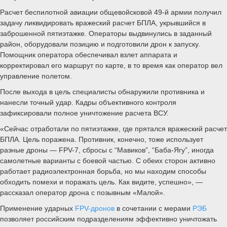
Расчет беспилотной авиации общевойсковой 49-й армии получил
задачу ликвидировать вражеский расчет БПЛА, укрывшийся в
заброшенной пятиэтажке. Операторы выдвинулись в заданный
район, оборудовали позицию и подготовили дрон к запуску.
Помощник оператора обеспечивал взлет аппарата и
корректировал его маршрут по карте, в то время как оператор вел
управление полетом.
После выхода в цель специалисты обнаружили противника и
нанесли точный удар. Кадры объективного контроля
зафиксировали полное уничтожение расчета ВСУ.
«Сейчас отработали по пятиэтажке, где прятался вражеский расчет
БПЛА. Цель поражена. Противник, конечно, тоже использует
разные дроны — FPV-7, сбросы с “Мавиков”, “Баба-Ягу”, иногда
самолетные варианты с боевой частью. С обеих сторон активно
работает радиоэлектронная борьба, но мы находим способы
обходить помехи и поражать цель. Как видите, успешно», —
рассказал оператор дрона с позывным «Малой».
Применение ударных
FPV-дронов
в сочетании с мерами
РЭБ
позволяет российским подразделениям эффективно уничтожать