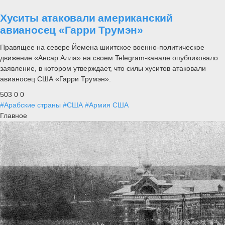
Хуситы атаковали американский
авианосец «Гарри Трумэн»
Правящее на севере Йемена шиитское военно-политическое
движение «Ансар Алла» на своем Telegram-канале опубликовало
заявление, в котором утверждает, что силы хуситов атаковали
авианосец США «Гарри Трумэн».
503
0
0
#Арабские страны
#США
#Армия США
Главное