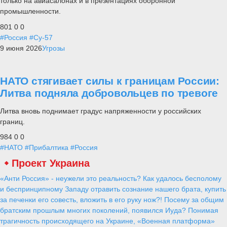
только на авиасалонах и в презентациях оборонной
промышленности.
801
0
0
#Россия
#Су-57
9 июня 2026
Угрозы
НАТО стягивает силы к границам России:
Литва подняла добровольцев по тревоге
Литва вновь поднимает градус напряженности у российских
границ.
984
0
0
#НАТО
#Прибалтика
#Россия
Проект Украина
«Анти Россия» - неужели это реальность? Как удалось бесполому
и беспринципному Западу отравить сознание нашего брата, купить
за печенки его совесть, вложить в его руку нож?! Посему за общим
братским прошлым многих поколений, появился Иуда? Понимая
трагичность происходящего на Украине, «Военная платформа»