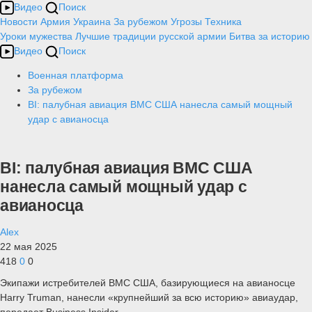
Видео
Поиск
Новости
Армия
Украина
За рубежом
Угрозы
Техника
Уроки мужества
Лучшие традиции русской армии
Битва за историю
Видео
Поиск
Военная платформа
За рубежом
BI: палубная авиация ВМС США нанесла самый мощный
удар с авианосца
BI: палубная авиация ВМС США
нанесла самый мощный удар с
авианосца
Alex
22 мая 2025
418
0
0
Экипажи истребителей ВМС США, базирующиеся на авианосце
Harry Truman, нанесли «крупнейший за всю историю» авиаудар,
передает Business Insider.