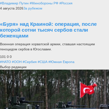
#Владимир Путин
#Минобороны РФ
#Россия
4 августа 2026
За рубежом
«Буря» над Краиной: операция, после
которой сотни тысяч сербов стали
беженцами
Военная операция хорватской армии, ставшая настоящим
геноцидом сербов в Югославии.
101
0
0
#НАТО
#ООН
#Сербия
#США
#Южная Европа
Выбор редакции