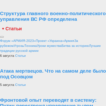
Структура главного военно-политического
управления ВС РФ определена
Статьи
Форум «АРМИЯ-2023»
Проект «Украина»
Армия
За
рубежом
Угрозы
Техника
Уроки мужества
Битва за историю
Лучшие
традиции русской армии
6 августа
Статьи
Атака мертвецов. Что на самом деле было
под Осовцом
5 августа
Статьи
Фронтовой опыт переводят в систему:
Путин перестроил управление тылом,