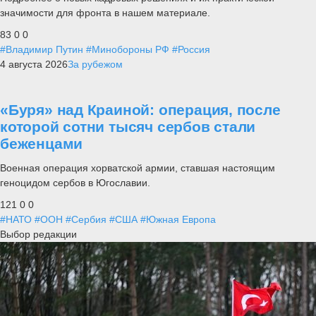
значимости для фронта в нашем материале.
83
0
0
#Владимир Путин
#Минобороны РФ
#Россия
4 августа 2026
За рубежом
«Буря» над Краиной: операция, после
которой сотни тысяч сербов стали
беженцами
Военная операция хорватской армии, ставшая настоящим
геноцидом сербов в Югославии.
121
0
0
#НАТО
#ООН
#Сербия
#США
#Южная Европа
Выбор редакции