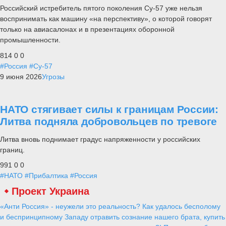
Российский истребитель пятого поколения Су-57 уже нельзя
воспринимать как машину «на перспективу», о которой говорят
только на авиасалонах и в презентациях оборонной
промышленности.
814
0
0
#Россия
#Су-57
9 июня 2026
Угрозы
НАТО стягивает силы к границам России:
Литва подняла добровольцев по тревоге
Литва вновь поднимает градус напряженности у российских
границ.
991
0
0
#НАТО
#Прибалтика
#Россия
Проект Украина
«Анти Россия» - неужели это реальность? Как удалось бесполому
и беспринципному Западу отравить сознание нашего брата, купить