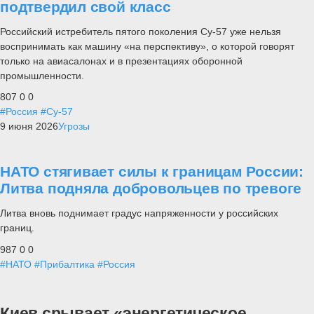
подтвердил свой класс
Российский истребитель пятого поколения Су-57 уже нельзя
воспринимать как машину «на перспективу», о которой говорят
только на авиасалонах и в презентациях оборонной
промышленности.
807
0
0
#Россия
#Су-57
9 июня 2026
Угрозы
НАТО стягивает силы к границам России:
Литва подняла добровольцев по тревоге
Литва вновь поднимает градус напряженности у российских
границ.
987
0
0
#НАТО
#Прибалтика
#Россия
Киев срывает «энергетическое