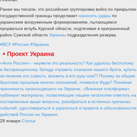
Ранее мы писали, что российская группировка войск по прикрытию
государственной границы продолжает
наносить удары
по
украинским вооруженным формированиям, пытающимся
прорваться вглубь Курской области, подтягивая в приграничный
район Сумской области
Украины
подразделения резерва.
#ВСУ
#Россия
#Украина
Проект Украина
«Анти Россия» - неужели это реальность? Как удалось бесполому
и беспринципному Западу отравить сознание нашего брата, купить
за печенки его совесть, вложить в его руку нож?! Посему за общим
братским прошлым многих поколений, появился Иуда? Понимая
трагичность происходящего на Украине, «Военная платформа»
публикует материалы, позволяющие нашим читателям ответить на
поставленные выше вопросы, разобраться в истинных причинах
событий, удостовериться и укрепиться в правоте и обоснованности
действий России на Украине.
28 января
Статьи