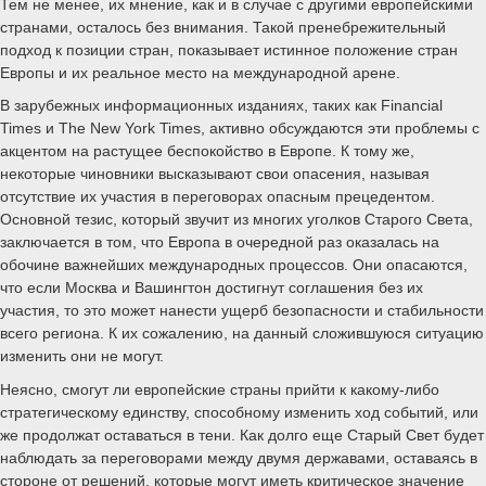
Тем не менее, их мнение, как и в случае с другими европейскими
странами, осталось без внимания. Такой пренебрежительный
подход к позиции стран, показывает истинное положение стран
Европы и их реальное место на международной арене.
В зарубежных информационных изданиях, таких как Financial
Times и The New York Times, активно обсуждаются эти проблемы с
акцентом на растущее беспокойство в Европе. К тому же,
некоторые чиновники высказывают свои опасения, называя
отсутствие их участия в переговорах опасным прецедентом.
Основной тезис, который звучит из многих уголков Старого Света,
заключается в том, что Европа в очередной раз оказалась на
обочине важнейших международных процессов. Они опасаются,
что если Москва и Вашингтон достигнут соглашения без их
участия, то это может нанести ущерб безопасности и стабильности
всего региона. К их сожалению, на данный сложившуюся ситуацию
изменить они не могут.
Неясно, смогут ли европейские страны прийти к какому-либо
стратегическому единству, способному изменить ход событий, или
же продолжат оставаться в тени. Как долго еще Старый Свет будет
наблюдать за переговорами между двумя державами, оставаясь в
стороне от решений, которые могут иметь критическое значение