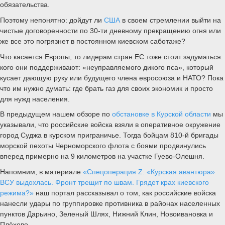
обязательства.
Поэтому непонятно: дойдут ли
США
в своем стремлении выйти на
чистые договоренности по 30-ти дневному прекращению огня или
же все это погрязнет в постоянном киевском саботаже?
Что касается Европы, то лидерам стран ЕС тоже стоит задуматься:
кого они поддерживают: «неуправляемого дикого пса», который
кусает дающую руку или будущего члена евросоюза и НАТО? Пока
что им нужно думать: где брать газ для своих экономик и просто
для нужд населения.
В предыдущем нашем обзоре по
обстановке в Курской области
мы
указывали, что российские войска взяли в оперативное окружение
город Суджа в курском приграничье. Тогда бойцам 810-й бригады
морской пехоты Черноморского флота с боями продвинулись
вперед примерно на 9 километров на участке Гуево-Олешня.
Напомним, в материале
«Спецоперация Z: «Курская авантюра»
ВСУ выдохлась. Фронт трещит по швам. Грядет крах киевского
режима?»
наш портал рассказывал о том, как российские войска
нанесли удары по группировке противника в районах населенных
пунктов Дарьино, Зеленый Шлях, Нижний Клин, Новоивановка и
Плёхово.