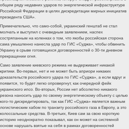
общем ряду недавних ударов по энергетической инфраструктуре
Российской Федерации в целях дискредитации мирных инициатив
президента США».
Примечательно, что само-собой, украинский генштаб не стал
молчать и выступил с очевидным заявлением, наспех
состряпанным на коленках о том, что якобы российская сторона
сама умышленно нанесла удар по ГИС «Суджа», чтобы обвинить
Украину в срыве готовящихся договоренностей о 30-ти дневном
прекращении огня.
Само заявление киевского режима не выдерживает никакой
критики. Во-первых, нет и не может быть априори никаких
доказательств российского удара по ГИС «Суджа», а если вдруг и
появится, то будет легко опровергнут, как очередной фейк
украинского ипсо. Во-вторых, России нет абсолютно никакого
резона наносить удар по своему энергетическому объекту с целью
кого-то дискредитировать, так как ГИС «Суджа» является важным
логистическим хабом по транзиту российского газа в Европу, а это
колоссальные средства. В-третьих, Киев сам за свою короткую
историю неоднократно показывал, как он может на системной
основе нарушать взятые на себя в рамках договоренностей