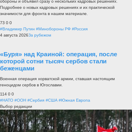
обороны и объявил сразу о нескольких кадровых решениях.
Подробнее о новых кадровых решениях и их практической
значимости для фронта в нашем материале.
73
0
0
#Владимир Путин
#Минобороны РФ
#Россия
4 августа 2026
За рубежом
«Буря» над Краиной: операция, после
которой сотни тысяч сербов стали
беженцами
Военная операция хорватской армии, ставшая настоящим
геноцидом сербов в Югославии.
114
0
0
#НАТО
#ООН
#Сербия
#США
#Южная Европа
Выбор редакции