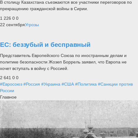
В столицу Казахстана съезжаются все участники переговоров по
прекращению гражданской войны в Сирии.
1 226
0
0
22 сентября
Угрозы
ЕС: беззубый и бесправный
Представитель Европейского Союза по иностранным делам и
политике безопасности Жозеп Боррель заявил, что Европа не
хочет вступать в войну с Россией.
2 641
0
0
#Евросоюз
#Россия
#Украина
#США
#Политика
#Санкции против
России
Главное