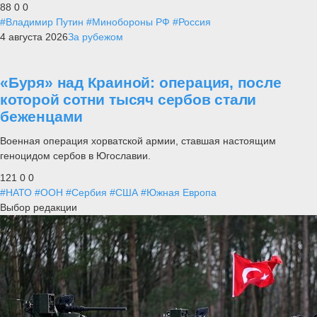
88
0
0
#Владимир Путин
#Минобороны РФ
#Россия
4 августа 2026
За рубежом
«Буря» над Краиной: операция, после
которой сотни тысяч сербов стали
беженцами
Военная операция хорватской армии, ставшая настоящим
геноцидом сербов в Югославии.
121
0
0
#НАТО
#ООН
#Сербия
#США
#Южная Европа
Выбор редакции