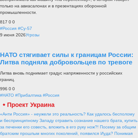
только на авиасалонах и в презентациях оборонной
промышленности.
817
0
0
#Россия
#Су-57
9 июня 2026
Угрозы
НАТО стягивает силы к границам России:
Литва подняла добровольцев по тревоге
Литва вновь поднимает градус напряженности у российских
границ.
996
0
0
#НАТО
#Прибалтика
#Россия
Проект Украина
«Анти Россия» - неужели это реальность? Как удалось бесполому
и беспринципному Западу отравить сознание нашего брата, купить
за печенки его совесть, вложить в его руку нож?! Посему за общим
братским прошлым многих поколений, появился Иуда? Понимая