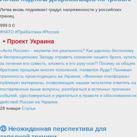
Литва вновь поднимает градус напряженности у российских
границ.
999
0
0
#НАТО
#Прибалтика
#Россия
Проект Украина
«Анти Россия» - неужели это реальность? Как удалось бесполому
и беспринципному Западу отравить сознание нашего брата, купить
за печенки его совесть, вложить в его руку нож?! Посему за общим
братским прошлым многих поколений, появился Иуда? Понимая
трагичность происходящего на Украине, «Военная платформа»
публикует материалы, позволяющие нашим читателям ответить на
поставленные выше вопросы, разобраться в истинных причинах
событий, удостовериться и укрепиться в правоте и обоснованности
действий России на Украине.
28 января
Статьи
⑬ Неожиданная перспектива для
западной техники