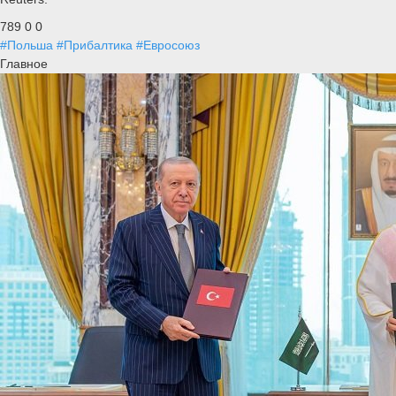
789
0
0
#Польша
#Прибалтика
#Евросоюз
Главное