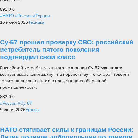
591
0
0
#НАТО
#Россия
#Турция
16 июня 2026
Техника
Су-57 прошел проверку СВО: российский
истребитель пятого поколения
подтвердил свой класс
Российский истребитель пятого поколения Су-57 уже нельзя
воспринимать как машину «на перспективу», о которой говорят
только на авиасалонах и в презентациях оборонной
промышленности.
832
0
0
#Россия
#Су-57
9 июня 2026
Угрозы
НАТО стягивает силы к границам России:
Литва подняла добровольцев по тревоге