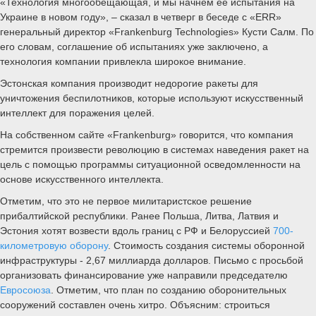
«Технология многообещающая, и мы начнем ее испытания на
Украине в новом году», – сказал в четверг в беседе с «ERR»
генеральный директор «Frankenburg Technologies» Кусти Салм. По
его словам, соглашение об испытаниях уже заключено, а
технология компании привлекла широкое внимание.
Эстонская компания производит недорогие ракеты для
уничтожения беспилотников, которые используют искусственный
интеллект для поражения целей.
На собственном сайте «Frankenburg» говорится, что компания
стремится произвести революцию в системах наведения ракет на
цель с помощью программы ситуационной осведомленности на
основе искусственного интеллекта.
Отметим, что это не первое милитаристское решение
прибалтийской республики. Ранее Польша, Литва, Латвия и
Эстония хотят возвести вдоль границ с РФ и Белоруссией
700-
километровую оборону
. Стоимость создания системы оборонной
инфраструктуры - 2,67 миллиарда долларов. Письмо с просьбой
организовать финансирование уже направили председателю
Евросоюза
. Отметим, что план по созданию оборонительных
сооружений составлен очень хитро. Объясним: строиться