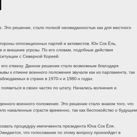
. Это решение, стало полной неожиданностью как для местного
стороны оппозиционных партий и активистов. Юн Сок Ёль,
е и внешние угрозы. По его словам, подобные действия
ситуации с Северной Кореей.
а его отмену. Данное решение стало возможным благодаря
ывы к отмене военного положения звучали как из парламента, так
аблюдаемых в стране в 1970-х и 1980-х годах.
явиться в своих частях по штату. Начались волнения и
енного военного положения. Это решение стало знаком того, что
ило накаленные страсти временно, так как беспокойство о будущем
ировать процедуру импичмента президента Юна Сок Ёля.
жидается, что голосование по этому вопросу произойдет в