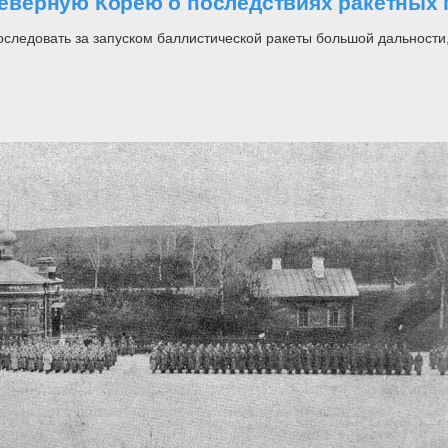
верную Корею о последствиях ракетных 
последовать за запуском баллистической ракеты большой дальност