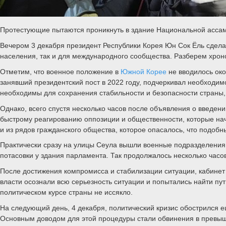
Протестующие пытаются проникнуть в здание Национальной ассам
Вечером 3 декабря президент Республики Корея Юн Сок Ёль сдела
населения, так и для международного сообщества. Разберем хрон
Отметим, что военное положение в
Южной Корее
не вводилось око
занявший президентский пост в 2022 году, подчеркивал необходим
необходимы для сохранения стабильности и безопасности страны, 
Однако, всего спустя несколько часов после объявления о введе
быстрому реагированию оппозиции и общественности, которые нача
и из рядов гражданского общества, которое опасалось, что подобн
Практически сразу на улицы Сеула вышли военные подразделения.
потасовки у здания парламента. Так продолжалось несколько часо
После достижения компромисса и стабилизации ситуации, кабинет 
власти осознали всю серьезность ситуации и попытались найти пу
политическом курсе страны не иссякло.
На следующий день, 4 декабря, политический кризис обострился
Основным доводом для этой процедуры стали обвинения в превыше