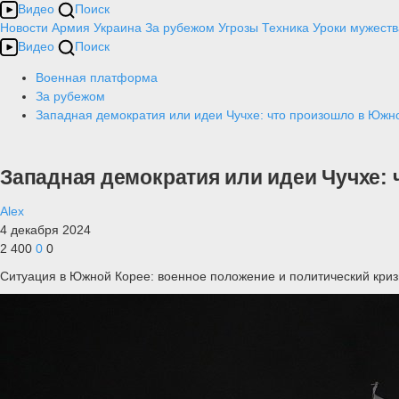
Видео
Поиск
Новости
Армия
Украина
За рубежом
Угрозы
Техника
Уроки мужеств
Видео
Поиск
Военная платформа
За рубежом
Западная демократия или идеи Чучхе: что произошло в Южн
Западная демократия или идеи Чучхе:
Alex
4 декабря 2024
2 400
0
0
Ситуация в Южной Корее: военное положение и политический криз