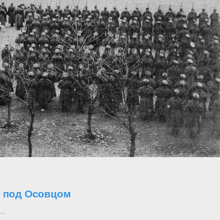
о под Осовцом
..