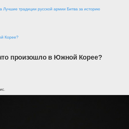
а
Лучшие традиции русской армии
Битва за историю
ой Корее?
 что произошло в Южной Корее?
ис.