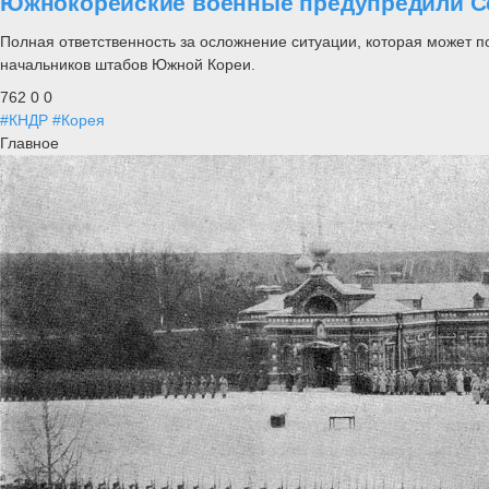
Южнокорейские военные предупредили Се
Полная ответственность за осложнение ситуации, которая может 
начальников штабов Южной Кореи.
762
0
0
#КНДР
#Корея
Главное