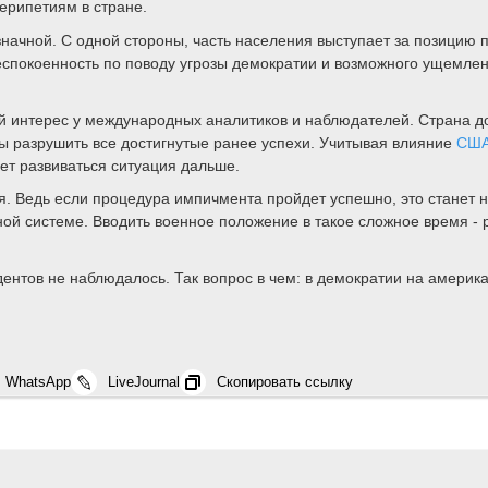
ерипетиям в стране.
ачной. С одной стороны, часть населения выступает за позицию п
спокоенность по поводу угрозы демократии и возможного ущемлени
й интерес у международных аналитиков и наблюдателей. Страна д
бы разрушить все достигнутые ранее успехи. Учитывая влияние
СШ
дет развиваться ситуация дальше.
. Ведь если процедура импичмента пройдет успешно, это станет н
й системе. Вводить военное положение в такое сложное время - р
ентов не наблюдалось. Так вопрос в чем: в демократии на америк
WhatsApp
LiveJournal
Скопировать ссылку