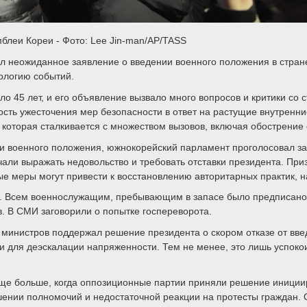
блеи Кореи - Фото: Lee Jin-man/AP/TASS
л неожиданное заявление о введении военного положения в стране
ологию событий.
ло 45 лет, и его объявление вызвало много вопросов и критики со 
ость ужесточения мер безопасности в ответ на растущие внутренни
которая сталкивается с множеством вызовов, включая обострение 
нии военного положения, южнокорейский парламент проголосовал з
ли выражать недовольство и требовать отставки президента. Приз
ые меры могут привести к восстановлению авторитарных практик, н
 Всем военнослужащим, пребывающим в запасе было предписано по
в. В СМИ заговорили о попытке госпереворота.
министров поддержал решение президента о скором отказе от введ
ти для деэскалации напряженности. Тем не менее, это лишь успоко
 еще больше, когда оппозиционные партии приняли решение иници
нии полномочий и недостаточной реакции на протесты граждан. О